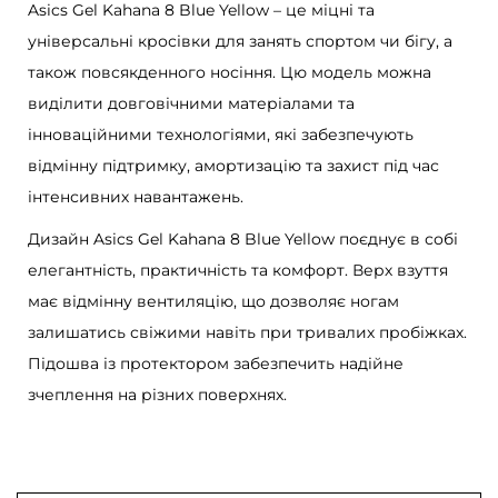
K
Asics Gel Kahana 8 Blue Yellow – це міцні та
a
універсальні кросівки для занять спортом чи бігу, а
h
також повсякденного носіння. Цю модель можна
a
виділити довговічними матеріалами та
n
інноваційними технологіями, які забезпечують
a
відмінну підтримку, амортизацію та захист під час
8
інтенсивних навантажень.
B
Дизайн Asics Gel Kahana 8 Blue Yellow поєднує в собі
l
елегантність, практичність та комфорт. Верх взуття
u
має відмінну вентиляцію, що дозволяє ногам
e
залишатись свіжими навіть при тривалих пробіжках.
Y
Підошва із протектором забезпечить надійне
e
зчеплення на різних поверхнях.
l
l
o