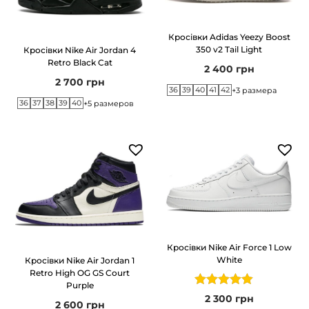
Кросівки Adidas Yeezy Boost
350 v2 Tail Light
Кросівки Nike Air Jordan 4
Retro Black Cat
2 400
грн
2 700
грн
36
39
40
41
42
+3 размера
36
37
38
39
40
+5 размеров
Кросівки Nike Air Force 1 Low
White
Кросівки Nike Air Jordan 1
Retro High OG GS Court
Purple
2 300
грн
2 600
грн