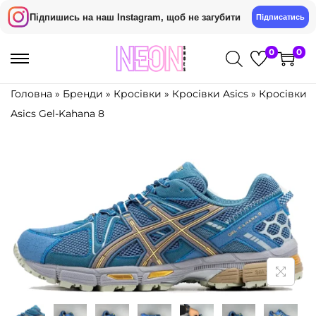
Підпишись на наш Instagram, щоб не загубити
Підписатись
0
0
П
П
е
е
Головна
»
Бренди
»
Кросівки
»
Кросівки Asics
»
Кросівки
р
р
Asics Gel-Kahana 8
е
е
й
й
т
т
и
и
д
д
о
о
н
в
а
м
в
і
і
с