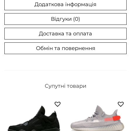
w
Додаткова інформація
к
і
Відгуки (0)
л
Доставка та оплата
ь
к
Обмін та повернення
і
с
т
ь
Супутні товари