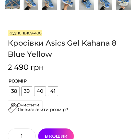
г
т
а
у
ц
і
Код: 1011B109-400
ї
Кросівки Asics Gel Kahana 8
Blue Yellow
2 490
грн
РОЗМІР
38
39
40
41
Очистити
Як визначити розмір?
В КОШИК