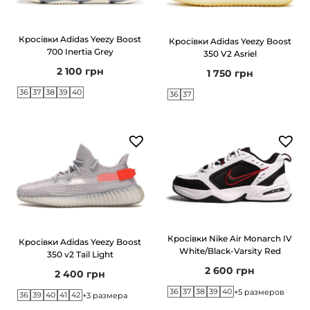
Кросівки Adidas Yeezy Boost
Кросівки Adidas Yeezy Boost
700 Inertia Grey
350 V2 Asriel
2 100
грн
1 750
грн
36
37
38
39
40
36
37
Кросівки Nike Air Monarch IV
Кросівки Adidas Yeezy Boost
White/Black-Varsity Red
350 v2 Tail Light
2 600
грн
2 400
грн
36
37
38
39
40
+5 размеров
36
39
40
41
42
+3 размера