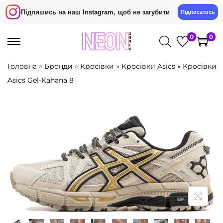
Підпишись на наш Instagram, щоб не загубити
Підписатись
0
0
П
П
е
е
Головна
»
Бренди
»
Кросівки
»
Кросівки Asics
»
Кросівки
р
р
Asics Gel-Kahana 8
е
е
й
й
т
т
и
и
д
д
о
о
н
в
а
м
в
і
і
с