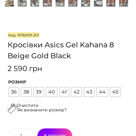
г
т
а
у
ц
і
Код: 1011b109-201
ї
Кросівки Asics Gel Kahana 8
Beige Gold Black
2 590
грн
РОЗМІР
36
38
39
40
41
42
43
44
45
Очистити
Як визначити розмір?
В КОШИК