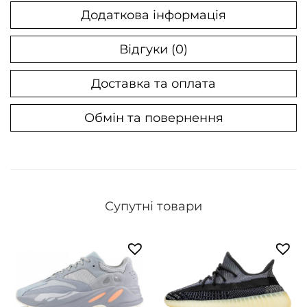
B
Додаткова інформація
l
a
Відгуки (0)
c
Доставка та оплата
k
к
Обмін та повернення
і
л
ь
к
і
Супутні товари
с
т
ь