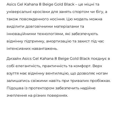
K
Asics Gel Kahana 8 Beige Gold Black – це міцні та
a
універсальні кросівки для занять спортом чи бігу, а
h
також повсякденного носіння. Цю модель можна
a
виділити довговічними матеріалами та
n
інноваційними технологіями, які забезпечують
a
відмінну підтримку, амортизацію та захист під час
8
інтенсивних навантажень.
B
Дизайн Asics Gel Kahana 8 Beige Gold Black поєднує в
e
собі елегантність, практичність та комфорт. Верх
i
взуття має відмінну вентиляцію, що дозволяє ногам
g
залишатись свіжими навіть при тривалих пробіжках.
e
Підошва із протектором забезпечить надійне
G
зчеплення на різних поверхнях.
o
l
d