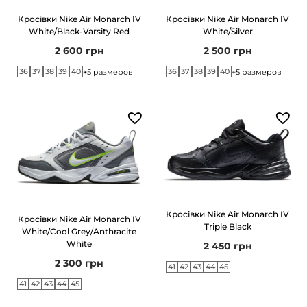
г
т
Кросівки Nike Air Monarch IV
Кросівки Nike Air Monarch IV
а
у
White/Black-Varsity Red
White/Silver
ц
2 600
грн
2 500
грн
і
36
37
38
39
40
36
37
38
39
40
+5 размеров
+5 размеров
ї
Кросівки Nike Air Monarch IV
Кросівки Nike Air Monarch IV
Triple Black
White/Cool Grey/Anthracite
White
2 450
грн
2 300
грн
41
42
43
44
45
41
42
43
44
45