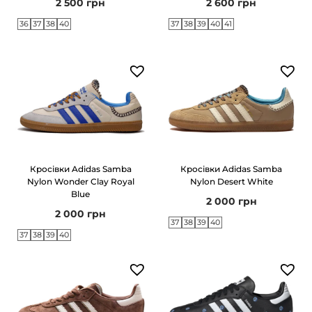
2 500
грн
2 600
грн
г
т
36
37
38
40
37
38
39
40
41
а
у
ц
і
ї
Кросівки Adidas Samba
Кросівки Adidas Samba
Nylon Wonder Clay Royal
Nylon Desert White
Blue
2 000
грн
2 000
грн
37
38
39
40
37
38
39
40