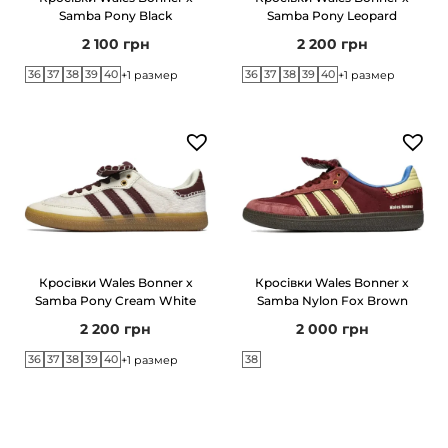
Samba Pony Black
Samba Pony Leopard
2 100
грн
2 200
грн
36
37
38
39
40
36
37
38
39
40
+1 размер
+1 размер
Кросівки Wales Bonner x
Кросівки Wales Bonner x
Samba Pony Cream White
Samba Nylon Fox Brown
2 200
грн
2 000
грн
36
37
38
39
40
38
+1 размер