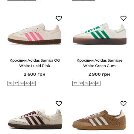
Кросівки Adidas Samba OG
Кросівки Adidas Sambae
White Lucid Pink
White Green Gum
2 600
грн
2 900
грн
36
37
38
40
41
37
38
39
40
41