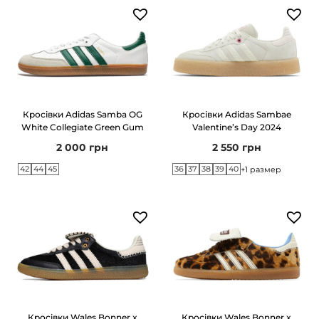
Кросівки Adidas Samba OG
Кросівки Adidas Sambae
White Collegiate Green Gum
Valentine’s Day 2024
2 000
грн
2 550
грн
42
44
45
36
37
38
39
40
+1 размер
Кросівки Wales Bonner x
Кросівки Wales Bonner x