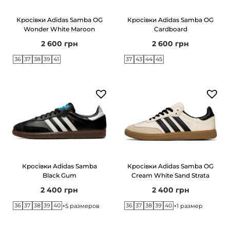
Кросівки Adidas Samba OG
Кросівки Adidas Samba OG
Wonder White Maroon
Cardboard
2 600
грн
2 600
грн
36
37
38
39
41
37
43
44
45
Кросівки Adidas Samba
Кросівки Adidas Samba OG
Black Gum
Cream White Sand Strata
2 400
грн
2 400
грн
36
37
38
39
40
36
37
38
39
40
+5 размеров
+1 размер