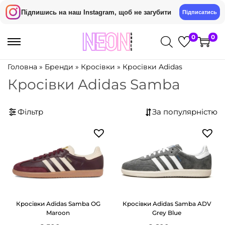
Підпишись на наш Instagram, щоб не загубити
Підписатись
0
0
П
П
е
е
Головна
»
Бренди
»
Кросівки
»
Кросівки Adidas
р
р
Кросівки Adidas Samba
е
е
й
й
Фільтр
т
т
и
и
д
д
о
о
н
в
а
м
в
і
Кросівки Adidas Samba OG
Кросівки Adidas Samba ADV
Maroon
Grey Blue
і
с