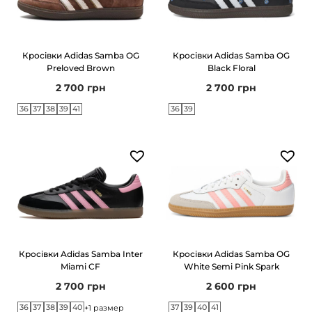
Кросівки Adidas Samba OG
Кросівки Adidas Samba OG
Preloved Brown
Black Floral
2 700
грн
2 700
грн
36
37
38
39
41
36
39
Кросівки Adidas Samba Inter
Кросівки Adidas Samba OG
Miami CF
White Semi Pink Spark
2 700
грн
2 600
грн
36
37
38
39
40
37
39
40
41
+1 размер