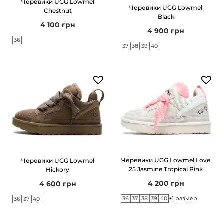
Черевики UGG Lowmel
г
т
Черевики UGG Lowmel
Chestnut
Black
а
у
4 100
грн
4 900
грн
ц
36
37
38
39
40
і
ї
Черевики UGG Lowmel Love
Черевики UGG Lowmel
25 Jasmine Tropical Pink
Hickory
4 200
грн
4 600
грн
36
37
38
39
40
+1 размер
36
37
40