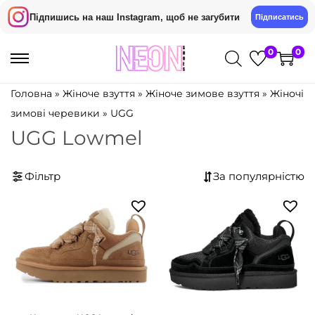
Підпишись на наш Instagram, щоб не загубити
Підписатись
0
0
П
П
е
е
Головна
»
Жіноче взуття
»
Жіноче зимове взуття
»
Жіночі
р
р
зимові черевики
»
UGG
е
е
UGG Lowmel
й
й
т
т
Фільтр
и
и
д
д
о
о
н
в
а
м
в
і
і
с