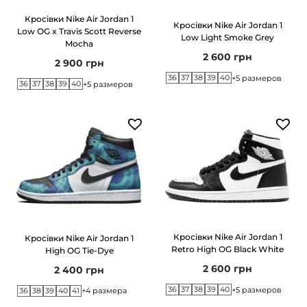
г
т
Кросівки Nike Air Jordan 1
Кросівки Nike Air Jordan 1
а
у
Low OG x Travis Scott Reverse
Low Light Smoke Grey
Mocha
ц
2 600
грн
2 900
грн
і
36
37
38
39
40
+5 размеров
ї
36
37
38
39
40
+5 размеров
Кросівки Nike Air Jordan 1
Кросівки Nike Air Jordan 1
Retro High OG Black White
High OG Tie-Dye
2 600
грн
2 400
грн
36
37
38
39
40
+5 размеров
36
38
39
40
41
+4 размера