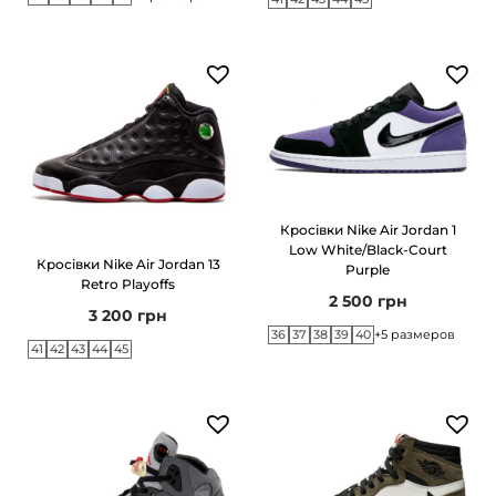
Кросівки Nike Air Jordan 1
Low White/Black-Court
Кросівки Nike Air Jordan 13
Purple
Retro Playoffs
2 500
грн
3 200
грн
36
37
38
39
40
+5 размеров
41
42
43
44
45