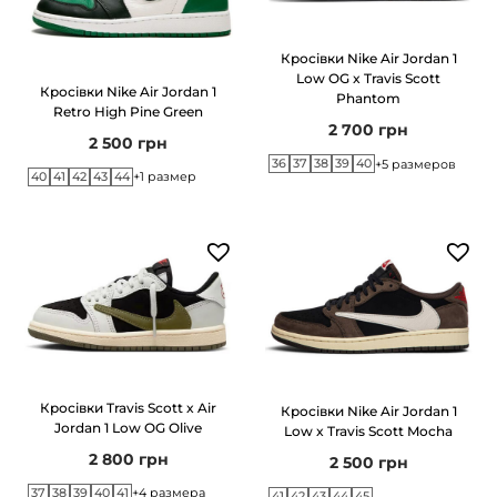
Кросівки Nike Air Jordan 1
Low OG x Travis Scott
Кросівки Nike Air Jordan 1
Phantom
Retro High Pine Green
2 700
грн
2 500
грн
36
37
38
39
40
+5 размеров
40
41
42
43
44
+1 размер
Кросівки Travis Scott x Air
Кросівки Nike Air Jordan 1
Jordan 1 Low OG Olive
Low x Travis Scott Mocha
2 800
грн
2 500
грн
37
38
39
40
41
+4 размера
41
42
43
44
45