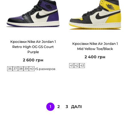
Кросівки Nike Air Jordan 1
Кросівки Nike Air Jordan 1
Retro High OG GS Court
Mid Yellow Toe/Black
Purple
2 400
грн
2 600
грн
41
42
43
36
37
38
39
40
+5 размеров
1
2
3
ДАЛІ