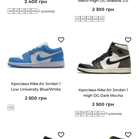
Retro High OG Shadow 2.0
2 400
грн
2 300
грн
40
41
42
43
44
+1 размер
41
42
43
44
45
Кросівки Nike Air Jordan 1
Low University Blue/White
Кросівки Nike Air Jordan 1
High OG Dark Mocha
2 500
грн
2 500
грн
40
36
37
41
42
44
+1 размер