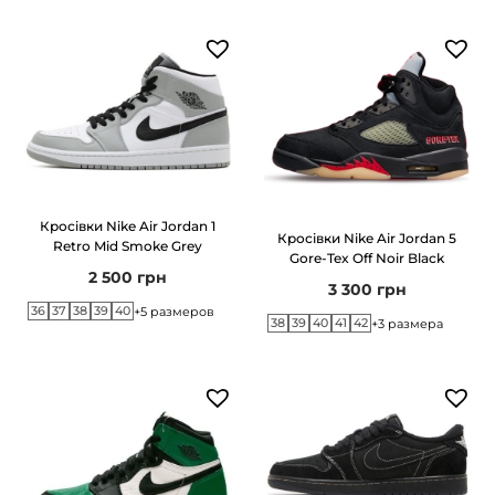
Кросівки Nike Air Jordan 1
Кросівки Nike Air Jordan 5
Retro Mid Smoke Grey
Gore-Tex Off Noir Black
2 500
грн
3 300
грн
36
37
38
39
40
+5 размеров
38
39
40
41
42
+3 размера