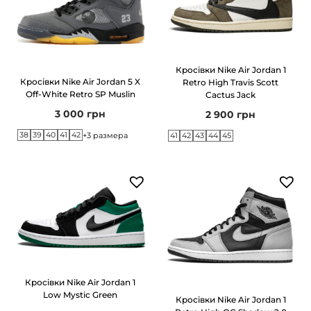
Кросівки Nike Air Jordan 1
Кросівки Nike Air Jordan 5 X
Retro High Travis Scott
Off-White Retro SP Muslin
Cactus Jack
3 000
грн
2 900
грн
38
39
40
41
42
+3 размера
41
42
43
44
45
Кросівки Nike Air Jordan 1
Low Mystic Green
Кросівки Nike Air Jordan 1