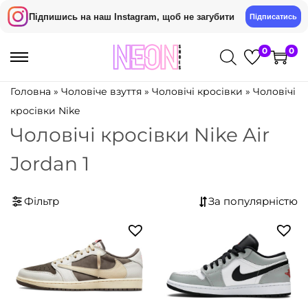
Підпишись на наш Instagram, щоб не загубити
Підписатись
0
0
П
П
е
е
Головна
»
Чоловіче взуття
»
Чоловічі кросівки
»
Чоловічі
р
р
кросівки Nike
е
е
Чоловічі кросівки Nike Air
й
й
Jordan 1
т
т
и
и
д
д
Фільтр
о
о
н
в
а
м
в
і
і
с