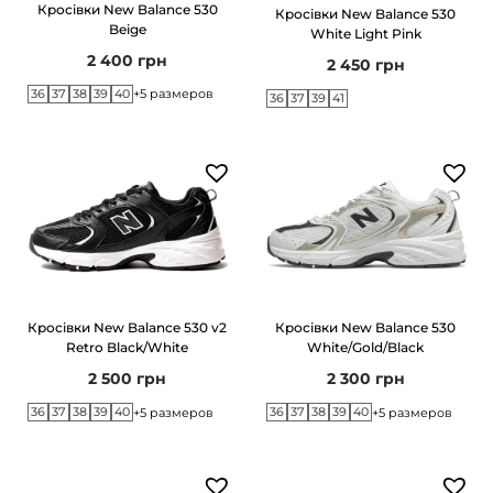
Кросівки New Balance 530
Кросівки New Balance 530
Beige
White Light Pink
2 400
грн
2 450
грн
36
37
38
39
40
+5 размеров
36
37
39
41
Кросівки New Balance 530 v2
Кросівки New Balance 530
Retro Black/White
White/Gold/Black
2 500
грн
2 300
грн
36
37
38
39
40
36
37
38
39
40
+5 размеров
+5 размеров