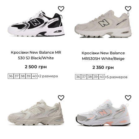
Кросівки New Balance MR
Кросівки New Balance
530 SJ Black/White
MR530SH White/Beige
2 500
грн
2 350
грн
36
37
38
39
40
+2 размера
36
37
38
39
40
+5 размеров