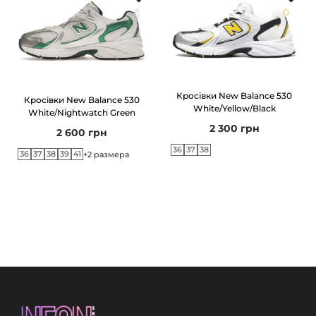
Кросівки New Balance 530
Кросівки New Balance 530
White/Yellow/Black
White/Nightwatch Green
2 300
грн
2 600
грн
36
37
38
36
37
38
39
41
+2 размера