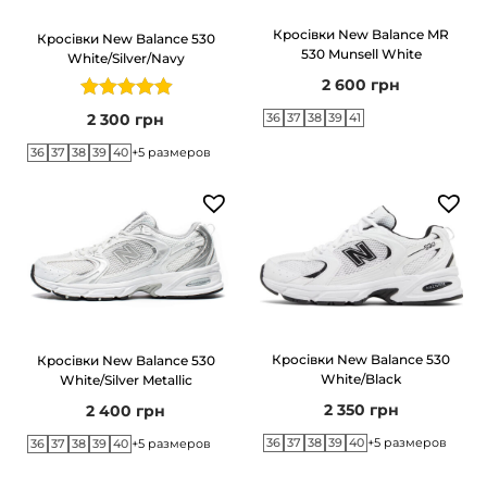
г
т
Кросівки New Balance MR
Кросівки New Balance 530
а
у
530 Munsell White
White/Silver/Navy
ц
2 600
грн
і
2 300
грн
36
37
38
39
41
ї
36
37
38
39
40
+5 размеров
Кросівки New Balance 530
Кросівки New Balance 530
White/Black
White/Silver Metallic
2 350
грн
2 400
грн
36
37
38
39
40
+5 размеров
36
37
38
39
40
+5 размеров