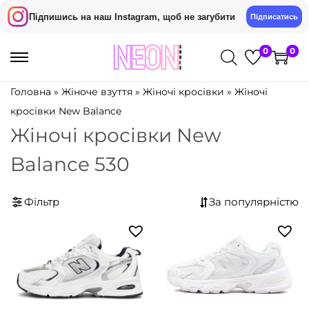
Підпишись на наш Instagram, щоб не загубити
Підписатись
0
0
П
П
е
е
Головна
»
Жіноче взуття
»
Жіночі кросівки
»
Жіночі
р
р
кросівки New Balance
е
е
Жіночі кросівки New
й
й
Balance 530
т
т
и
и
д
д
Фільтр
о
о
н
в
а
м
в
і
і
с