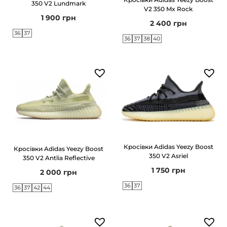
350 V2 Lundmark
V2 350 Mx Rock
1 900
грн
2 400
грн
36
37
36
37
38
40
Кросівки Adidas Yeezy Boost
Кросівки Adidas Yeezy Boost
350 V2 Asriel
350 V2 Antlia Reflective
1 750
грн
2 000
грн
36
37
36
37
42
44