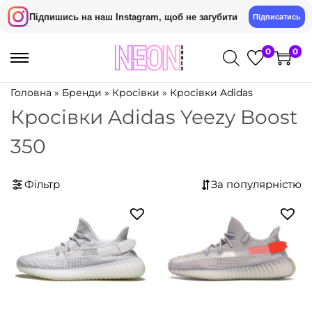
Підпишись на наш Instagram, щоб не загубити
Підписатись
0
0
П
П
е
е
Головна
»
Бренди
»
Кросівки
»
Кросівки Adidas
р
р
Кросівки Adidas Yeezy Boost
е
е
350
й
й
т
т
и
и
Фільтр
д
д
о
о
н
в
а
м
в
і
і
с