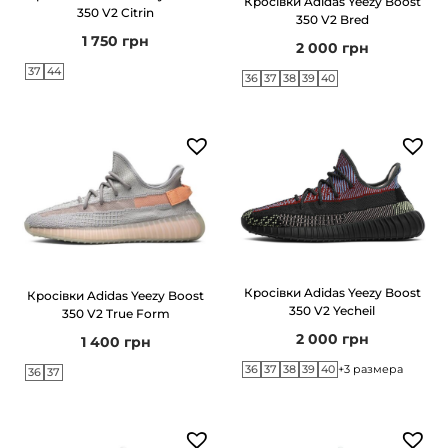
Кросівки Adidas Yeezy Boost
350 V2 Citrin
350 V2 Bred
1 750
грн
2 000
грн
37
44
36
37
38
39
40
Кросівки Adidas Yeezy Boost
Кросівки Adidas Yeezy Boost
350 V2 Yecheil
350 V2 True Form
2 000
грн
1 400
грн
36
37
38
39
40
+3 размера
36
37