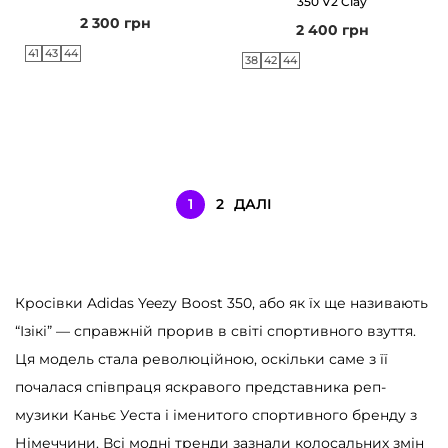
350 V2 Clay
2 300
грн
2 400
грн
41
43
44
38
42
44
1
2
ДАЛІ
Кросівки Adidas Yeezy Boost 350, або як їх ще називають
“Ізікі” — справжній прорив в світі спортивного взуття.
Ця модель стала революційною, оскільки саме з її
почалася співпраця яскравого представника реп-
музики Каньє Уеста і іменитого спортивного бренду з
Німеччини. Всі модні тренди зазнали колосальних змін