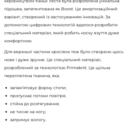
керівництвом Каньє Уеста була розроблена унікальна
підошва, запатентована як Boost. Це амортизаційний
варіант, створений із застосуванням інновацій. За
допомогою цифрових технологій вдалося розробити
спеціальний матеріал, який робить носку взуття дуже
комфортною.
Для верхньої частини кросівок теж було створено щось
нове і дуже зручне. Це спеціальний матеріал,
розроблений за технологією Primeknit. Це щільна
переплетена тканина, яка:
запам’ятовує форму стопи;
пропускає потоки повітря;
стійка до розтягування;
не тисне на ногу;
затримує вологу.