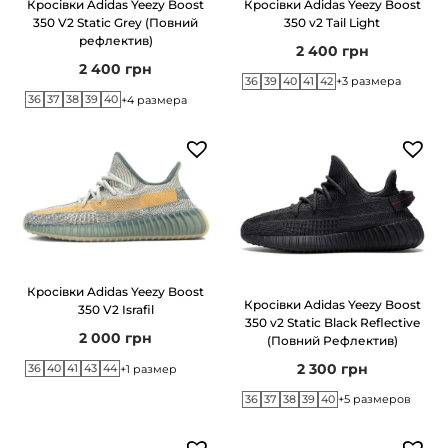
Кросівки Adidas Yeezy Boost
Кросівки Adidas Yeezy Boost
г
т
350 v2 Tail Light
350 V2 Static Grey (Повний
а
у
рефлектив)
2 400
грн
ц
2 400
грн
36
39
40
41
42
+3 размера
і
36
37
38
39
40
+4 размера
ї
Кросівки Adidas Yeezy Boost
Кросівки Adidas Yeezy Boost
350 V2 Israfil
350 v2 Static Black Reflective
2 000
грн
(Повний Рефлектив)
2 300
грн
36
40
41
43
44
+1 размер
36
37
38
39
40
+5 размеров