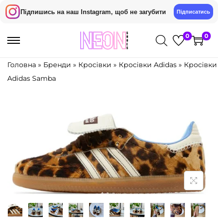
Підпишись на наш Instagram, щоб не загубити
Підписатись
0
0
П
П
е
е
Головна
»
Бренди
»
Кросівки
»
Кросівки Adidas
»
Кросівки
р
р
Adidas Samba
е
е
й
й
т
т
и
и
д
д
о
о
н
в
а
м
в
і
і
с