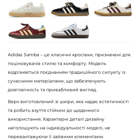
e
r
x
S
a
m
Adidas Samba – це класичні кросівки, призначені для
b
поціновувачів стилю та комфорту. Модель
a
відрізняється поєднанням традиційного силуету із
P
сучасними матеріалами, що забезпечують
o
довговічність та привабливий вигляд.
n
Верх виготовлений зі шкіри, яка надає естетичності
y
та робить взуття стійким до щоденного
L
використання. Характерні деталі дизайну
e
наголошують на індивідуальності моделі, не
o
перевантажуючи її зайвими елементами.
p