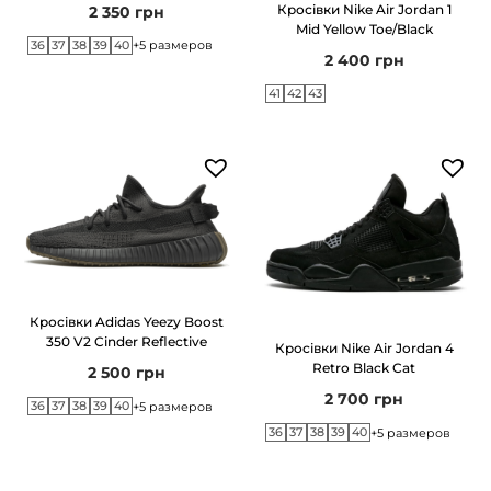
Кросівки Nike Air Jordan 1
2 350
грн
Mid Yellow Toe/Black
36
37
38
39
40
+5 размеров
2 400
грн
41
42
43
Кросівки Adidas Yeezy Boost
350 V2 Cinder Reflective
Кросівки Nike Air Jordan 4
Retro Black Cat
2 500
грн
2 700
грн
36
37
38
39
40
+5 размеров
36
37
38
39
40
+5 размеров