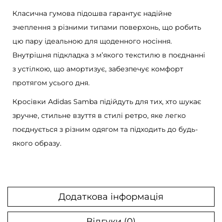
a
Класична гумова підошва гарантує надійне
r
зчеплення з різними типами поверхонь, що робить
d
цю пару ідеальною для щоденного носіння.
к
Внутрішня підкладка з м’якого текстилю в поєднанні
і
з устілкою, що амортизує, забезпечує комфорт
л
протягом усього дня.
ь
Кросівки Adidas Samba підійдуть для тих, хто шукає
к
зручне, стильне взуття в стилі ретро, ​​яке легко
і
поєднується з різним одягом та підходить до будь-
с
якого образу.
т
ь
Додаткова інформація
Відгуки (0)