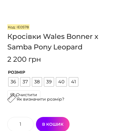
г
т
а
у
ц
Код: IE0578
і
Кросівки Wales Bonner x
ї
Samba Pony Leopard
2 200
грн
РОЗМІР
36
37
38
39
40
41
Очистити
Як визначити розмір?
В КОШИК
К