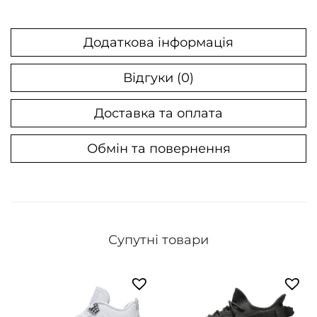
S
e
Додаткова інформація
s
a
Відгуки (0)
m
Доставка та оплата
e
к
Обмін та повернення
і
л
ь
к
і
Супутні товари
с
т
ь