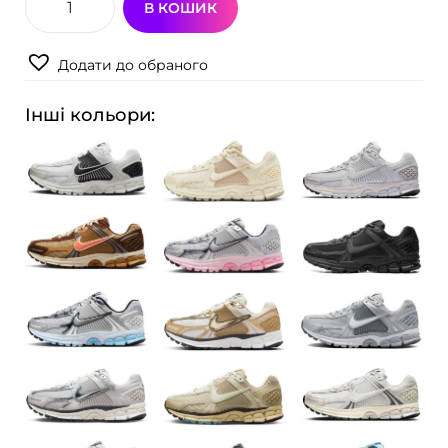
В КОШИК
К
р
Додати до обраного
о
с
Інші кольори:
і
в
к
и
N
i
k
e
Z
o
o
m