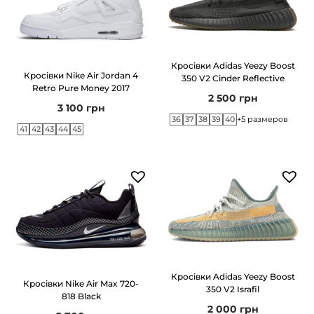
Кросівки Adidas Yeezy Boost
Кросівки Nike Air Jordan 4
350 V2 Cinder Reflective
Retro Pure Money 2017
2 500
грн
3 100
грн
36
37
38
39
40
+5 размеров
41
42
43
44
45
Кросівки Adidas Yeezy Boost
Кросівки Nike Air Max 720-
350 V2 Israfil
818 Black
2 000
грн