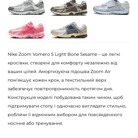
V
o
m
e
r
o
Nike Zoom Vomero 5 Light Bone Sesame – це легкі
5
кросівки, створені для комфорту незалежно від
L
ваших цілей. Амортизуюча підошва Zoom Air
i
пом’якшує кожен крок, а текстильний верх
g
забезпечує повітропроникність протягом дня.
h
Конструкція моделі побудована таким чином, щоб
t
підтримувати стопу і одночасно виглядати стильно,
B
роблячи її відмінним вибором для повсякденного
o
носіння або тренування.
n
e