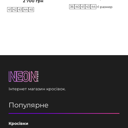
2 700
грн
36
40
41
43
44
+1 размер
41
42
43
44
45
Інтернет магазин кросівок.
Популярне
Кросівки