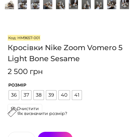
г
т
а
у
ц
і
ї
Код: HM9657-001
Кросівки Nike Zoom Vomero 5
Light Bone Sesame
2 500
грн
РОЗМІР
36
37
38
39
40
41
Очистити
Як визначити розмір?