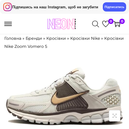
Підпишись на наш Instagram, щоб не загубити
Підписатись
0
0
П
П
е
е
Головна
»
Бренди
»
Кросівки
»
Кросівки Nike
»
Кросівки
р
р
Nike Zoom Vomero 5
е
е
й
й
т
т
и
и
д
д
о
о
н
в
а
м
в
і
і
с