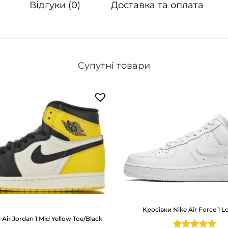
Відгуки (0)
Доставка та оплата
m
2
K
W
Супутні товари
h
i
t
e
/
B
l
a
c
k
Кросівки Nike Air Force 1 
к
Air Jordan 1 Mid Yellow Toe/Black
і