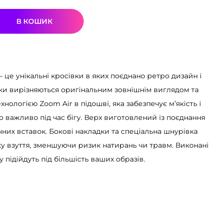
В КОШИК
 це унікальні кросівки в яких поєднано ретро дизайн і
івки вирізняються оригінальним зовнішнім виглядом та
хнологією Zoom Air в підошві, яка забезпечує м’якість і
о важливо під час бігу. Верх виготовлений із поєднання
чних вставок. Бокові накладки та спеціальна шнурівка
у взуття, зменшуючи ризик натирань чи травм. Виконані
у підійдуть під більшість ваших образів.