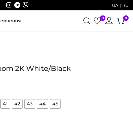
2
UA
RU
0
0
вернення
oom 2K White/Black
41
42
43
44
45