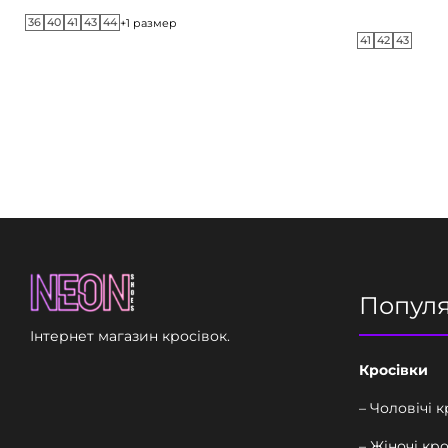
36
40
41
43
44
+1 размер
41
42
43
Попул
Інтернет магазин кросівок.
Кросівки
– Чоловічі 
– Жіночі кр