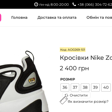
пн-нд 8:00-20:00
+38 (066) 304-72-6
Головна
Доставка та оплата
Обмін та по
Код: AO0269-101
Кросівки Nike Z
2 400
грн
РОЗМІР
36
37
38
39
40
Очистити
Як визначити розмір?