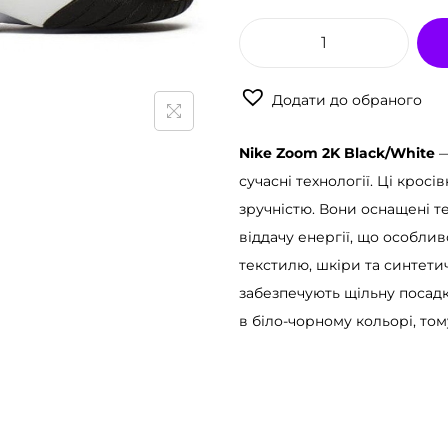
К
р
Додати до обраного
о
с
Nike Zoom 2K Black/White
—
і
сучасні технології. Ці крос
в
зручністю. Вони оснащені те
к
віддачу енергії, що особлив
и
текстилю, шкіри та синтети
N
забезпечують щільну посадк
i
в біло-чорному кольорі, том
k
e
Z
o
o