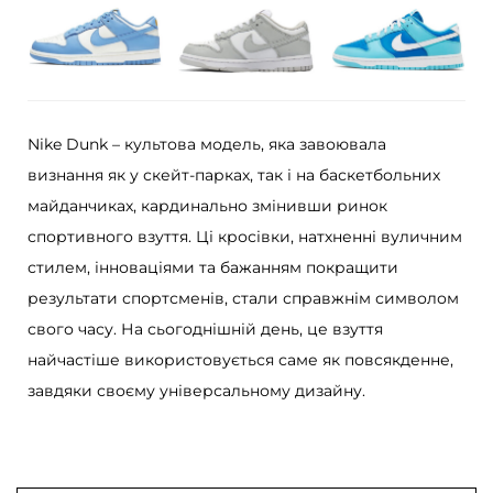
L
o
w
T
Nike Dunk – культова модель, яка завоювала
r
визнання як у скейт-парках, так і на баскетбольних
i
майданчиках, кардинально змінивши ринок
p
спортивного взуття. Ці кросівки, натхненні вуличним
l
стилем, інноваціями та бажанням покращити
e
результати спортсменів, стали справжнім символом
W
свого часу. На сьогоднішній день, це взуття
h
найчастіше використовується саме як повсякденне,
i
завдяки своєму універсальному дизайну.
t
e
к
і