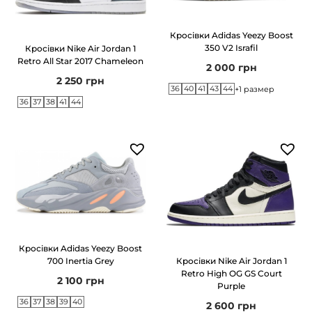
Кросівки Adidas Yeezy Boost
350 V2 Israfil
Кросівки Nike Air Jordan 1
Retro All Star 2017 Chameleon
2 000
грн
2 250
грн
36
40
41
43
44
+1 размер
36
37
38
41
44
Кросівки Adidas Yeezy Boost
700 Inertia Grey
Кросівки Nike Air Jordan 1
Retro High OG GS Court
2 100
грн
Purple
36
37
38
39
40
2 600
грн