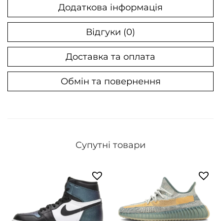
Додаткова інформація
л
ь
Відгуки (0)
к
і
Доставка та оплата
с
т
Обмін та повернення
ь
Супутні товари