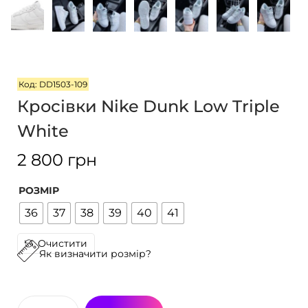
г
т
а
у
ц
і
ї
Код: DD1503-109
Кросівки Nike Dunk Low Triple
White
2 800
грн
РОЗМІР
36
37
38
39
40
41
Очистити
Як визначити розмір?