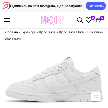
Підпишись на наш Instagram, щоб не загубити
Підписатись
0
0
П
П
е
е
Головна
»
Бренди
»
Кросівки
»
Кросівки Nike
»
Кросівки
р
р
Nike Dunk
е
е
й
й
т
т
и
и
д
д
о
о
н
в
а
м
в
і
і
с