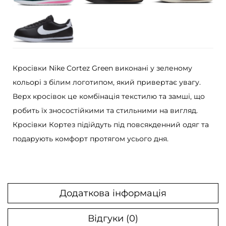
z
G
r
e
e
Кросівки Nike Cortez Green виконані у зеленому
n
кольорі з білим логотипом, який привертає увагу.
к
Верх кросівок це комбінація текстилю та замші, що
і
робить їх зносостійкими та стильними на вигляд.
л
Кросівки Кортез підійдуть під повсякденний одяг та
ь
подарують комфорт протягом усього дня.
к
і
с
т
Додаткова інформація
ь
Відгуки (0)