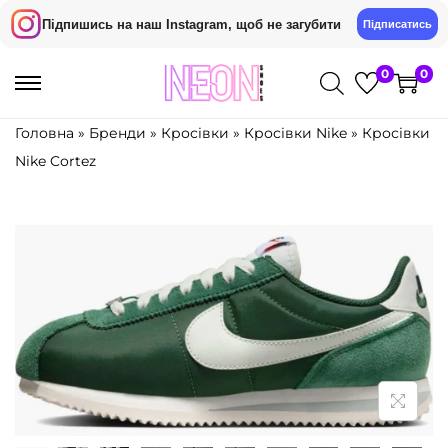
Підпишись на наш Instagram, щоб не загубити
Підписатись
0
0
П
П
е
е
Головна
»
Бренди
»
Кросівки
»
Кросівки Nike
»
Кросівки
р
р
Nike Cortez
е
е
й
й
т
т
и
и
д
д
о
о
н
в
а
м
в
і
і
с