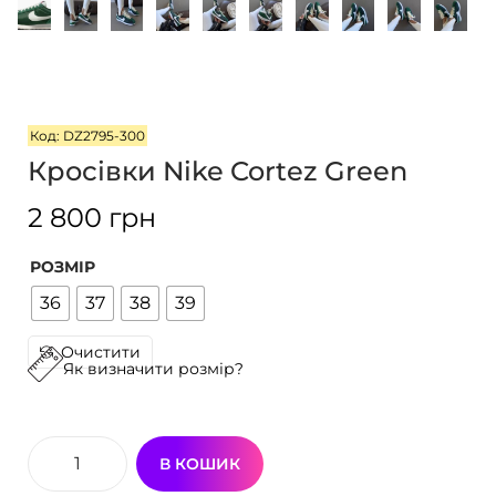
г
т
а
у
ц
і
ї
Код: DZ2795-300
Кросівки Nike Cortez Green
2 800
грн
РОЗМІР
36
37
38
39
Очистити
Як визначити розмір?
В КОШИК
К