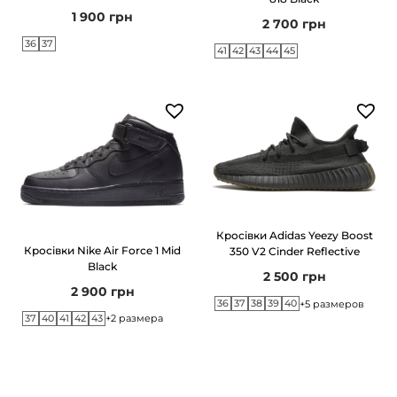
1 900
грн
2 700
грн
36
37
41
42
43
44
45
Кросівки Adidas Yeezy Boost
Кросівки Nike Air Force 1 Mid
350 V2 Cinder Reflective
Black
2 500
грн
2 900
грн
36
37
38
39
40
+5 размеров
37
40
41
42
43
+2 размера