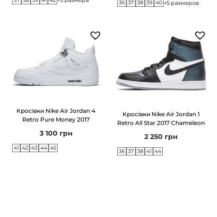
+3 размера
36
37
38
39
40
+5 размеров
v
e
к
і
л
ь
к
і
Кросівки Nike Air Jordan 4
Кросівки Nike Air Jordan 1
Retro Pure Money 2017
с
Retro All Star 2017 Chameleon
3 100
грн
т
2 250
грн
ь
41
42
43
44
45
36
37
38
41
44