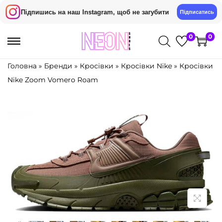
Підпишись на наш Instagram, щоб не загубити
Підписатись
0
0
П
П
е
е
Головна
»
Бренди
»
Кросівки
»
Кросівки Nike
»
Кросівки
р
р
Nike Zoom Vomero Roam
е
е
й
й
т
т
и
и
д
д
о
о
н
в
а
м
в
і
і
с