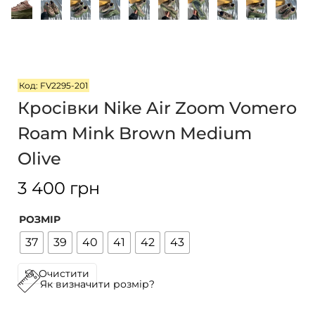
г
т
а
у
ц
і
Код: FV2295-201
ї
Кросівки Nike Air Zoom Vomero
Roam Mink Brown Medium
Olive
3 400
грн
РОЗМІР
37
39
40
41
42
43
Очистити
Як визначити розмір?