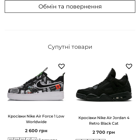
Обмін та повернення
n
k
B
r
o
Супутні товари
w
n
M
e
d
i
u
m
Кросівки Nike Air Force 1 Low
Кросівки Nike Air Jordan 4
O
Worldwide
Retro Black Cat
2 600
грн
l
2 700
грн
i
37
38
39
41
42