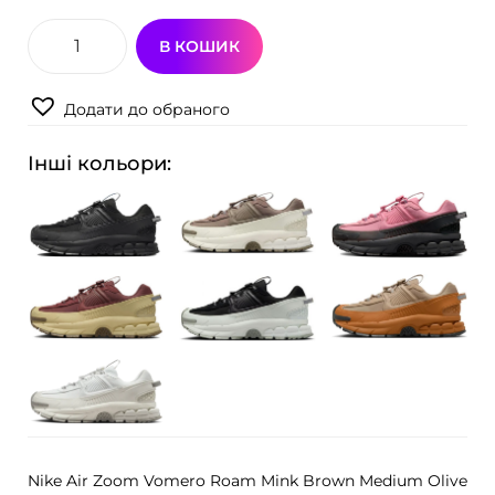
В КОШИК
К
р
Додати до обраного
о
с
Інші кольори:
і
в
к
и
N
i
k
e
A
i
Nike Air Zoom Vomero Roam Mink Brown Medium Olive
r