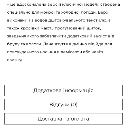
– це вдосконалена версія класичної моделі, створена
Z
спеціально для мокрої та холодної погоди. Верх
o
виконаний з водовідштовхувального текстилю, а
o
також кросівки мають прогумований щиток,
m
завдання якого забезпечити додатковий захист від
V
бруду та вологи. Дане взуття відмінно підійде для
o
повсякденного носіння в демісезон або навіть
m
взимку.
e
r
o
R
Додаткова інформація
o
a
Відгуки (0)
m
Доставка та оплата
M
i