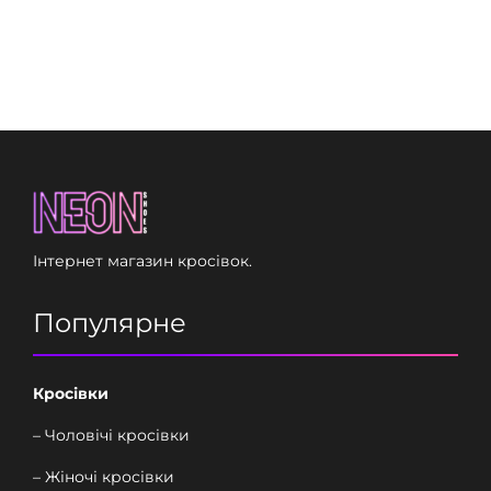
к
і
л
ь
к
і
с
т
ь
Інтернет магазин кросівок.
Популярне
Кросівки
– Чоловічі кросівки
– Жіночі кросівки