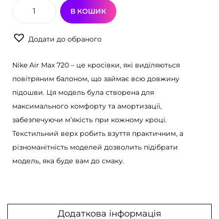
В КОШИК
К
р
Додати до обраного
о
с
Nike Air Max 720 – це кросівки, які виділяються
і
повітряним балоном, що займає всю довжину
в
підошви. Ця модель була створена для
к
максимального комфорту та амортизації,
и
забезпечуючи м’якість при кожному кроці.
N
Текстильний верх робить взуття практичним, а
i
різноманітність моделей дозволить підібрати
k
модель, яка буде вам до смаку.
e
A
i
r
Додаткова інформація