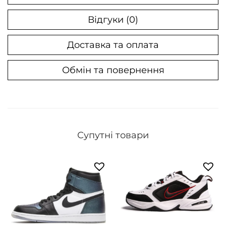
M
a
Відгуки (0)
x
Доставка та оплата
7
2
Обмін та повернення
0
-
8
1
8
Супутні товари
W
h
i
t
e
/