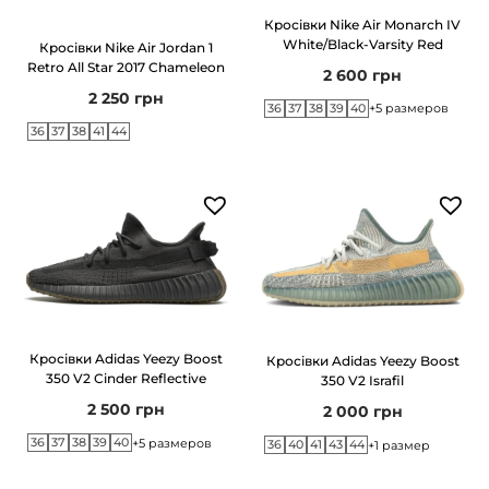
B
Кросівки Nike Air Monarch IV
l
White/Black-Varsity Red
Кросівки Nike Air Jordan 1
a
Retro All Star 2017 Chameleon
2 600
грн
2 250
грн
c
36
37
38
39
40
+5 размеров
k
36
37
38
41
44
/
O
p
t
i
Y
e
Кросівки Adidas Yeezy Boost
Кросівки Adidas Yeezy Boost
l
350 V2 Cinder Reflective
350 V2 Israfil
l
2 500
грн
2 000
грн
o
36
37
38
39
40
+5 размеров
36
40
41
43
44
+1 размер
w