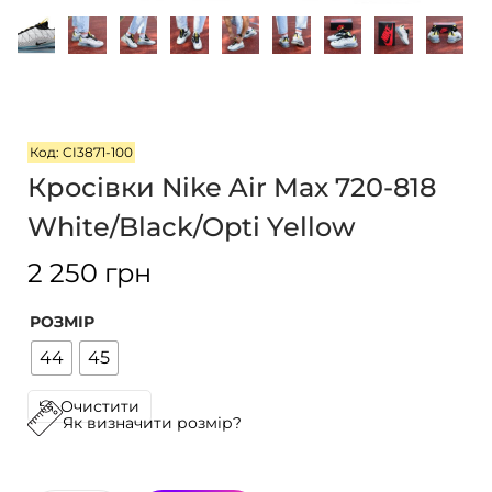
г
т
а
у
ц
і
ї
Код: CI3871-100
Кросівки Nike Air Max 720-818
White/Black/Opti Yellow
2 250
грн
РОЗМІР
44
45
Очистити
Як визначити розмір?