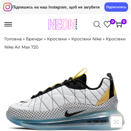
Підпишись на наш Instagram, щоб не загубити
Підписатись
0
0
П
П
е
е
Головна
»
Бренди
»
Кросівки
»
Кросівки Nike
»
Кросівки
р
р
Nike Air Max 720
е
е
й
й
т
т
и
и
д
д
о
о
н
в
а
м
в
і
і
с