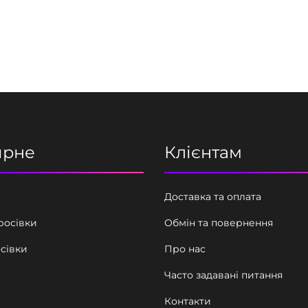
I
r
i
s
к
і
л
ярне
Клієнтам
ь
к
і
Доставка та оплата
с
кросівки
Обмін та повернення
т
осівки
Про нас
ь
Часто задавані питання
Контакти