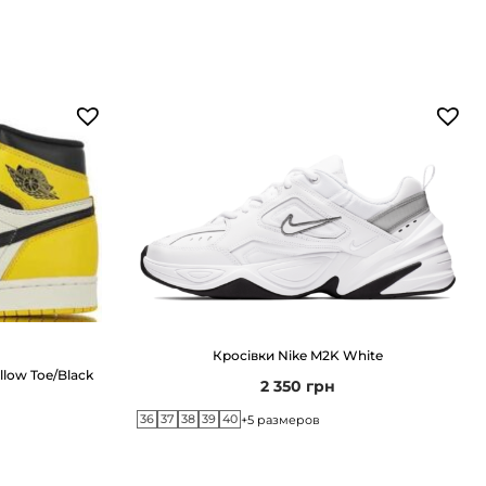
Кросівки Nike M2K White
ellow Toe/Black
2 350
грн
36
37
38
39
40
+5 размеров