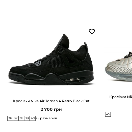
Кросівки Nik
Кросівки Nike Air Jordan 4 Retro Black Cat
2 700
грн
45
36
37
38
39
40
+5 размеров