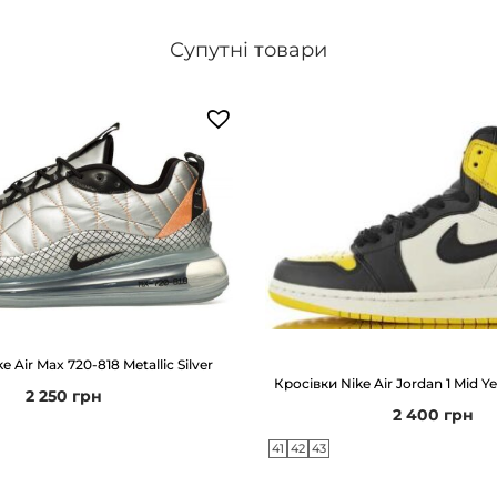
J
Супутні товари
o
r
d
a
n
3
R
e
t
r
e Air Max 720-818 Metallic Silver
o
Кросівки Nike Air Jordan 1 Mid Y
2 250
грн
D
2 400
грн
a
41
42
43
r
k