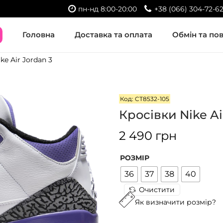
пн-нд 8:00-20:00
+38 (066) 304-72-6
Головна
Доставка та оплата
Обмін та по
ke Air Jordan 3
Код: CT8532-105
Кросівки Nike Air
2 490
грн
РОЗМІР
36
37
38
40
Очистити
Як визначити розмір?