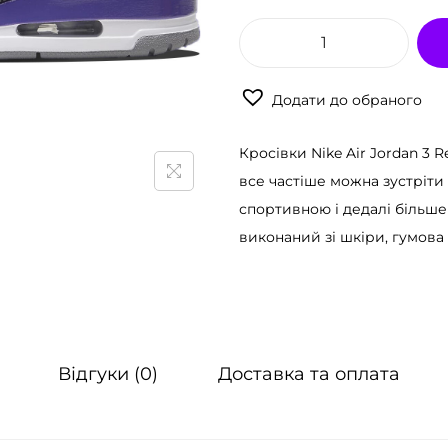
К
р
Додати до обраного
о
с
Кросівки Nike Air Jordan 3 R
і
все частіше можна зустріти
в
спортивною і дедалі більше
к
виконаний зі шкіри, гумова
и
N
i
k
e
Відгуки (0)
Доставка та оплата
A
i
r