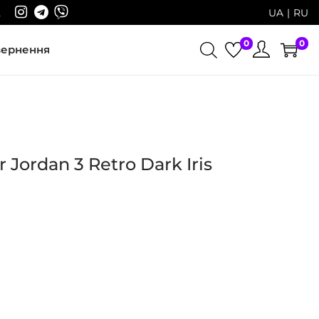
2
UA
RU
0
0
вернення
 Jordan 3 Retro Dark Iris