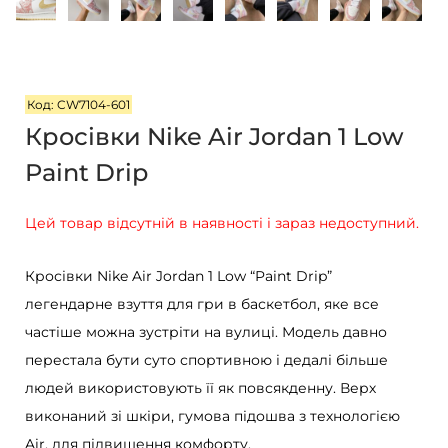
г
т
а
у
ц
і
Код: CW7104-601
ї
Кросівки Nike Air Jordan 1 Low
Paint Drip
Цей товар відсутній в наявності і зараз недоступний.
Кросівки Nike Air Jordan 1 Low “Paint Drip”
легендарне взуття для гри в баскетбол, яке все
частіше можна зустріти на вулиці. Модель давно
перестала бути суто спортивною і дедалі більше
людей використовують її як повсякденну. Верх
виконаний зі шкіри, гумова підошва з технологією
Air, для підвищення комфорту.