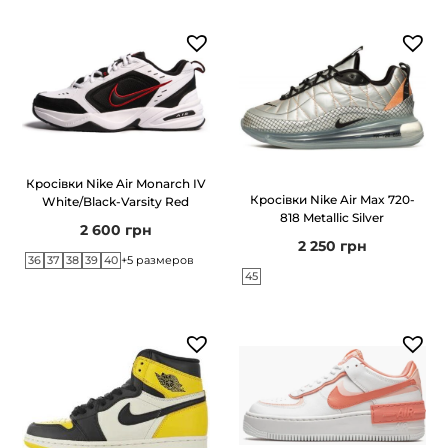
Кросівки Nike Air Monarch IV
Кросівки Nike Air Max 720-
White/Black-Varsity Red
818 Metallic Silver
2 600
грн
2 250
грн
36
37
38
39
40
+5 размеров
45