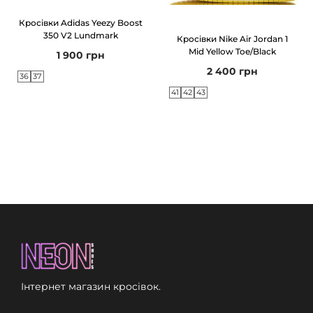
Кросівки Adidas Yeezy Boost
350 V2 Lundmark
Кросівки Nike Air Jordan 1
Mid Yellow Toe/Black
1 900
грн
2 400
грн
36
37
41
42
43
Інтернет магазин кросівок.