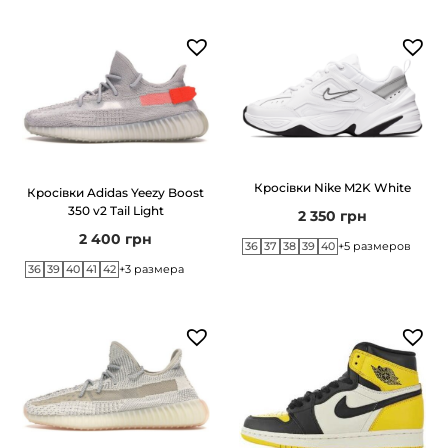
ь
Кросівки Nike M2K White
Кросівки Adidas Yeezy Boost
350 v2 Tail Light
2 350
грн
2 400
грн
36
37
38
39
40
+5 размеров
36
39
40
41
42
+3 размера