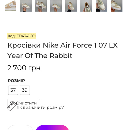
г
т
а
у
ц
і
ї
Код: FD4341-101
Кросівки Nike Air Force 1 07 LX
Year Of The Rabbit
2 700
грн
РОЗМІР
37
39
Очистити
Як визначити розмір?