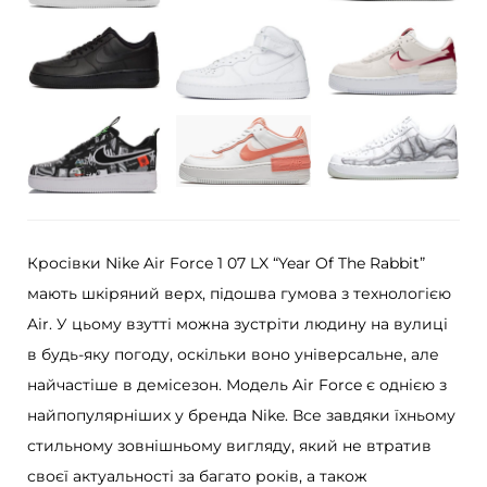
o
r
c
e
1
0
7
L
Кросівки Nike Air Force 1 07 LX “Year Of The Rabbit”
X
мають шкіряний верх, підошва гумова з технологією
Y
Air. У цьому взутті можна зустріти людину на вулиці
e
в будь-яку погоду, оскільки воно універсальне, але
a
найчастіше в демісезон. Модель Air Force є однією з
r
найпопулярніших у бренда Nike. Все завдяки їхньому
O
стильному зовнішньому вигляду, який не втратив
f
своєї актуальності за багато років, а також
T