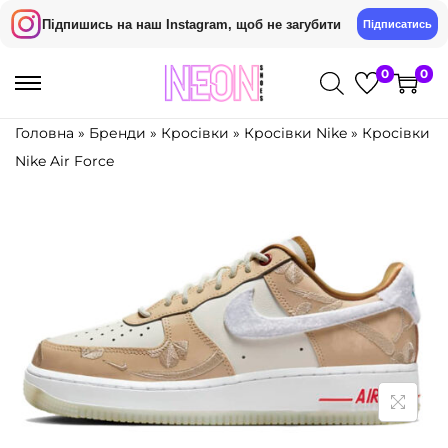
Підпишись на наш Instagram, щоб не загубити
Підписатись
0
0
П
П
е
е
Головна
»
Бренди
»
Кросівки
»
Кросівки Nike
»
Кросівки
р
р
Nike Air Force
е
е
й
й
т
т
и
и
д
д
о
о
н
в
а
м
в
і
і
с