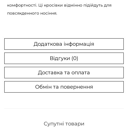
комфортності. Ці кросівки відмінно підійдуть для
h
повсякденного носіння.
e
R
a
b
Додаткова інформація
b
i
Відгуки (0)
t
к
Доставка та оплата
і
л
Обмін та повернення
ь
к
і
с
Супутні товари
т