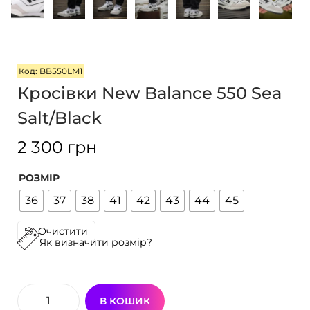
г
т
а
у
ц
і
Код: BB550LM1
ї
Кросівки New Balance 550 Sea
Salt/Black
2 300
грн
РОЗМІР
36
37
38
41
42
43
44
45
Очистити
Як визначити розмір?
В КОШИК
К