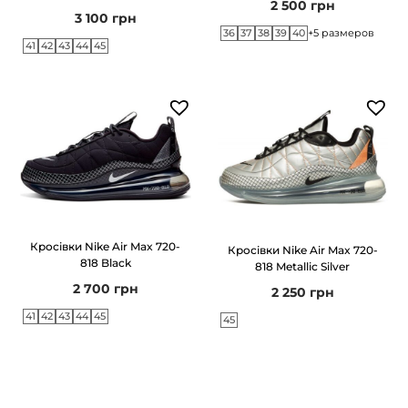
2 500
грн
3 100
грн
k
36
37
38
39
40
+5 размеров
41
42
43
44
45
к
і
л
ь
к
і
с
т
Кросівки Nike Air Max 720-
Кросівки Nike Air Max 720-
ь
818 Black
818 Metallic Silver
2 700
грн
2 250
грн
41
42
43
44
45
45