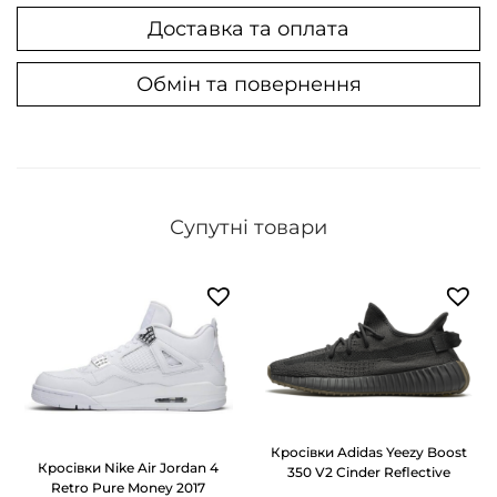
Доставка та оплата
e
5
Обмін та повернення
5
0
S
e
a
Супутні товари
S
a
l
t
/
B
l
Кросівки Adidas Yeezy Boost
a
Кросівки Nike Air Jordan 4
350 V2 Cinder Reflective
Retro Pure Money 2017
c