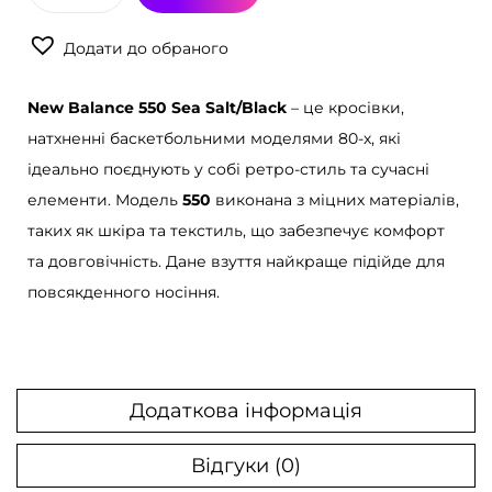
р
Додати до обраного
о
с
New Balance 550 Sea Salt/Black
– це кросівки,
і
натхненні баскетбольними моделями 80-х, які
в
ідеально поєднують у собі ретро-стиль та сучасні
к
елементи. Модель
550
виконана з міцних матеріалів,
и
таких як шкіра та текстиль, що забезпечує комфорт
N
та довговічність. Дане взуття найкраще підійде для
e
повсякденного носіння.
w
B
a
l
Додаткова інформація
a
n
Відгуки (0)
c