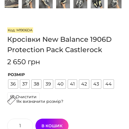
г
т
а
у
ц
і
Код: M1906DA
ї
Кросівки New Balance 1906D
Protection Pack Castlerock
2 650
грн
РОЗМІР
36
37
38
39
40
41
42
43
44
Очистити
Як визначити розмір?
В КОШИК