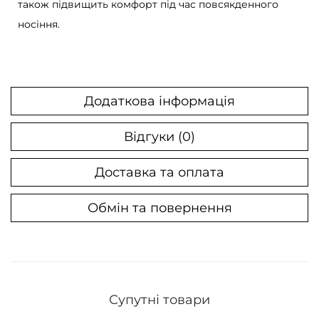
c
також підвищить комфорт під час повсякденного
e
носіння.
1
9
0
Додаткова інформація
6
D
Відгуки (0)
P
r
Доставка та оплата
o
t
Обмін та повернення
e
c
t
i
Супутні товари
o