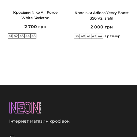
і
л
Кросівки Nike Air Force
Кросівки Adidas Yeezy Boost
ь
White Skeleton
350 V2 Israfil
к
2 700
грн
2 000
грн
і
41
42
43
44
45
36
40
41
43
44
+1 размер
с
т
ь
Інтернет магазин кросівок.