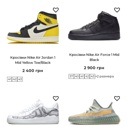
n
P
a
c
k
C
a
Кросівки Nike Air Force 1 Mid
s
Кросівки Nike Air Jordan 1
Black
Mid Yellow Toe/Black
t
2 900
грн
2 400
грн
l
37
40
41
42
43
+2 размера
41
42
43
e
r
o
c
k
к