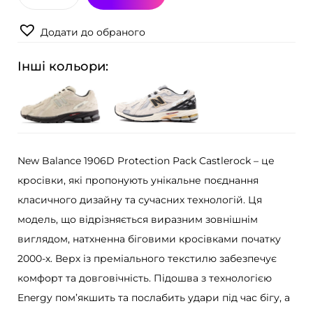
К
р
Додати до обраного
о
с
Інші кольори:
і
в
к
и
N
New Balance 1906D Protection Pack Castlerock – це
e
кросівки, які пропонують унікальне поєднання
w
класичного дизайну та сучасних технологій. Ця
B
модель, що відрізняється виразним зовнішнім
a
виглядом, натхненна біговими кросівками початку
l
2000-х. Верх із преміального текстилю забезпечує
a
комфорт та довговічність. Підошва з технологією
n
Energy пом’якшить та послабить удари під час бігу, а