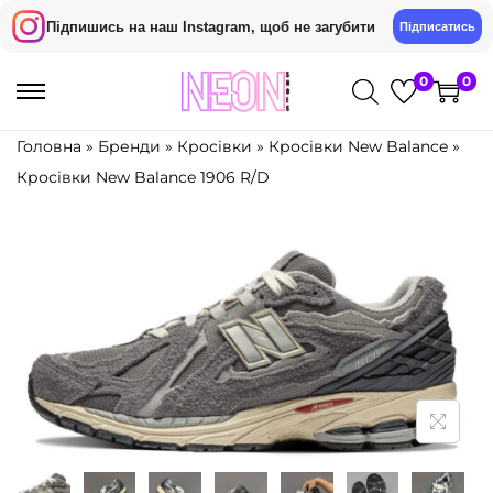
Підпишись на наш Instagram, щоб не загубити
Підписатись
0
0
П
П
е
е
Головна
»
Бренди
»
Кросівки
»
Кросівки New Balance
»
р
р
Кросівки New Balance 1906 R/D
е
е
й
й
т
т
и
и
д
д
о
о
н
в
а
м
в
і
і
с