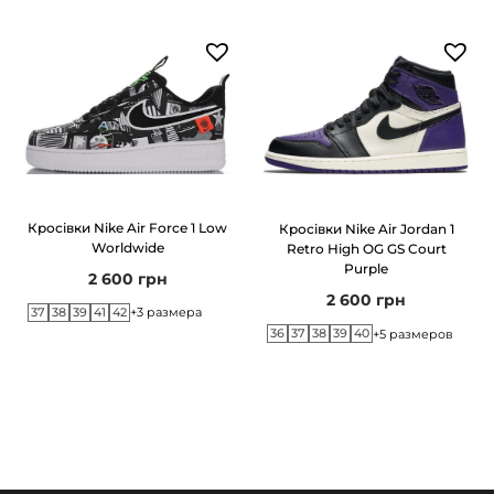
n
к
і
л
ь
к
і
с
Кросівки Nike Air Force 1 Low
Кросівки Nike Air Jordan 1
Worldwide
Retro High OG GS Court
т
Purple
2 600
грн
ь
2 600
грн
37
38
39
41
42
+3 размера
36
37
38
39
40
+5 размеров