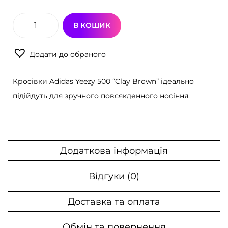
В КОШИК
К
р
Додати до обраного
о
с
Кросівки Adidas Yeezy 500 “Clay Brown” ідеально
і
підійдуть для зручного повсякденного носіння.
в
к
и
A
Додаткова інформація
d
i
Відгуки (0)
d
Доставка та оплата
a
s
Обмін та повернення