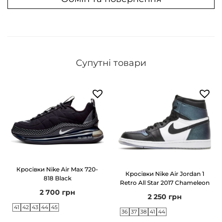
Y
e
e
z
y
Супутні товари
5
0
0
C
l
a
y
B
Кросівки Nike Air Max 720-
Кросівки Nike Air Jordan 1
818 Black
r
Retro All Star 2017 Chameleon
2 700
грн
2 250
грн
o
41
42
43
44
45
w
36
37
38
41
44