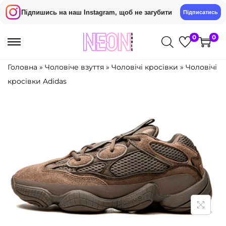
Підпишись на наш Instagram, щоб не загубити
Підписатись
0
0
П
П
е
е
Головна
»
Чоловіче взуття
»
Чоловічі кросівки
»
Чоловічі
р
р
кросівки Adidas
е
е
й
й
т
т
и
и
д
д
о
о
н
в
а
м
в
і
і
с