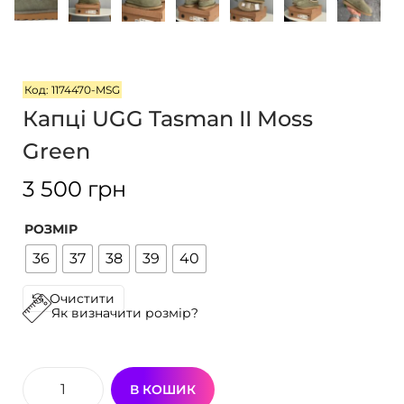
г
т
а
у
ц
і
Код: 1174470-MSG
ї
Капці UGG Tasman II Moss
Green
3 500
грн
РОЗМІР
36
37
38
39
40
Очистити
Як визначити розмір?
В КОШИК
К