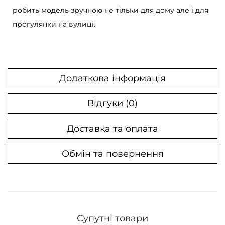
робить модель зручною не тільки для дому але і для
o
прогулянки на вулиці.
s
s
G
r
Додаткова інформація
e
e
Відгуки (0)
n
к
Доставка та оплата
і
Обмін та повернення
л
ь
к
і
с
Супутні товари
т