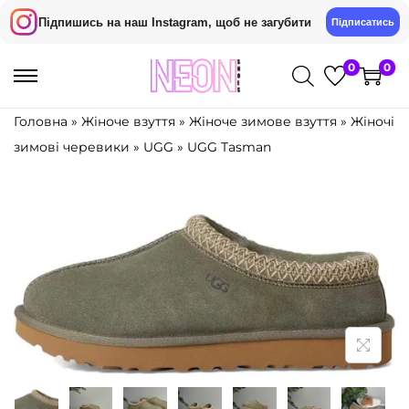
Підпишись на наш Instagram, щоб не загубити
Підписатись
0
0
П
П
е
е
Головна
»
Жіноче взуття
»
Жіноче зимове взуття
»
Жіночі
р
р
зимові черевики
»
UGG
»
UGG Tasman
е
е
й
й
т
т
и
и
д
д
о
о
н
в
а
м
в
і
і
с