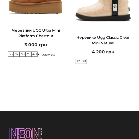
Черевики UGG Ultra Mini
Platform Chestnut
Черевики Ugg Classic Clear
Mini Natural
3 000
грн
4 200
грн
36
37
38
39
40
+1 размер
37
38