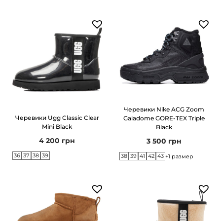
ь
Черевики Nike ACG Zoom
Черевики Ugg Classic Clear
Gaiadome GORE-TEX Triple
Mini Black
Black
4 200
грн
3 500
грн
36
37
38
39
38
39
41
42
43
+1 размер