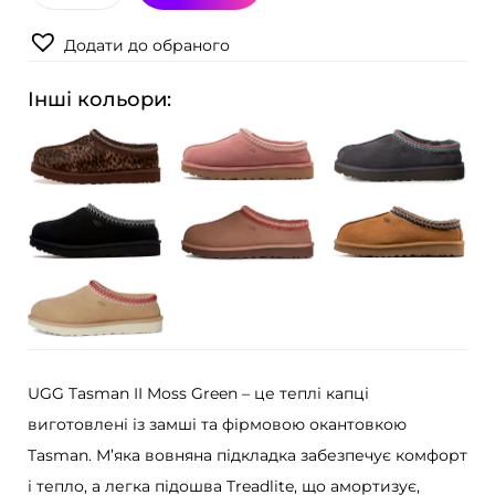
а
Додати до обраного
п
ц
Інші кольори:
і
U
G
G
T
a
s
m
a
UGG Tasman II Moss Green – це теплі капці
n
виготовлені із замші та фірмовою окантовкою
I
Tasman. М’яка вовняна підкладка забезпечує комфорт
I
і тепло, а легка підошва Treadlite, що амортизує,
M