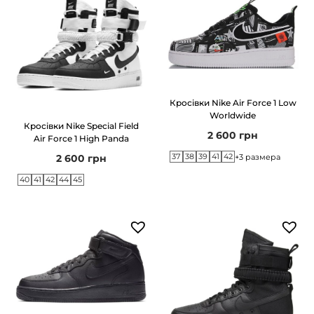
Кросівки Nike Air Force 1 Low
Worldwide
Кросівки Nike Special Field
2 600
грн
Air Force 1 High Panda
37
38
39
41
42
+3 размера
2 600
грн
40
41
42
44
45