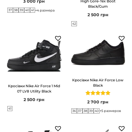
3 000
грн
High Gore-Tex Boot
г
т
Black/Gum
37
38
39
40
41
+4 размера
а
у
2 500
грн
ц
42
і
ї
Кросівки Nike Air Force Low
Black
Кросівки Nike Air Force 1 Mid
07 LV8 Utility Black
2 500
грн
2 700
грн
41
36
37
38
39
40
+5 размеров