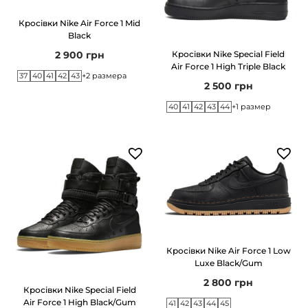
Кросівки Nike Air Force 1 Mid
Black
2 900
грн
Кросівки Nike Special Field
Air Force 1 High Triple Black
37
40
41
42
43
+2 размера
2 500
грн
40
41
42
43
44
+1 размер
Кросівки Nike Air Force 1 Low
Luxe Black/Gum
2 800
грн
Кросівки Nike Special Field
Air Force 1 High Black/Gum
41
42
43
44
45