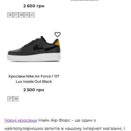
2 600
грн
36
37
38
39
41
Кросівки Nike Air Force 1 ’07
Lux Inside Out Black
2 500
грн
37
38
Чорні кросівки
Найк Аір Форс – це один з
найпопулярніших запитів в нашому інтернет магазині. І