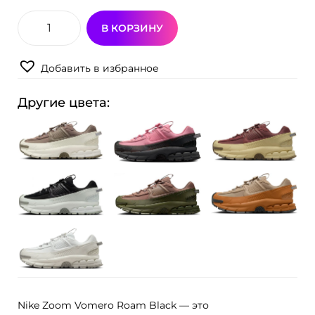
В КОРЗИНУ
К
о
Добавить в избранное
л
и
Другие цвета:
ч
е
с
т
в
о
т
о
в
а
Nike Zoom Vomero Roam Black — это
р