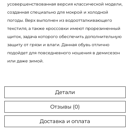
усовершенствованная версия классической модели,
а
созданная специально для мокрой и холодной
К
погоды. Верх выполнен из водоотталкивающего
р
текстиля, а также кроссовки имеют прорезиненный
о
щиток, задача которого обеспечить дополнительную
с
защиту от грязи и влаги. Данная обувь отлично
с
подойдет для повседневного ношения в демисезон
о
или даже зимой.
в
к
и
N
Детали
i
k
Отзывы (0)
e
Доставка и оплата
Z
o