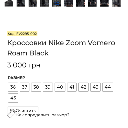
i
o
n
Код: FV2295-002
Кроссовки Nike Zoom Vomero
Roam Black
3 000
грн
РАЗМЕР
36
37
38
39
40
41
42
43
44
45
Очистить
Как определить размер?