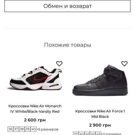
Обмен и возврат
o
m
V
o
m
Похожие товары
e
r
o
R
o
a
m
Кроссовки Nike Air Monarch
B
Кроссовки Nike Air Force 1
IV White/Black-Varsity Red
Mid Black
l
2 600
грн
2 900
грн
a
36
37
38
39
40
+5 размеров
c
37
40
41
42
43
+2 размера