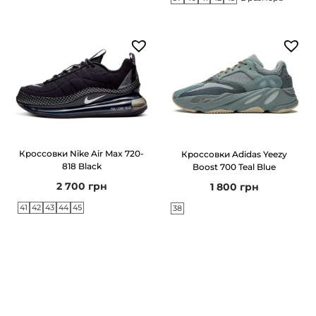
k
Кроссовки Nike Air Max 720-
Кроссовки Adidas Yeezy
818 Black
Boost 700 Teal Blue
2 700
грн
1 800
грн
41
42
43
44
45
38