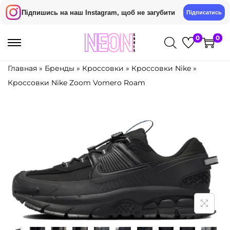
Підпишись на наш Instagram, щоб не загубити
Підписатись
0
0
S
S
k
k
Главная
»
Бренды
»
Кроссовки
»
Кроссовки Nike
»
i
i
Кроссовки Nike Zoom Vomero Roam
p
p
t
t
o
o
n
c
a
o
v
n
i
t
g
e
a
n
t
t