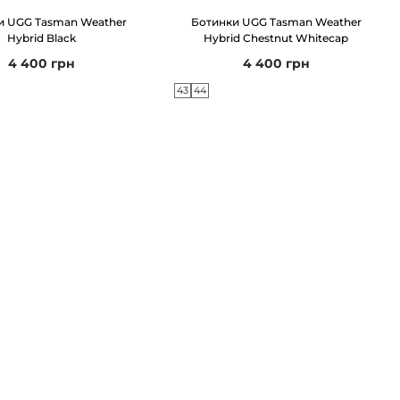
и UGG Tasman Weather
Ботинки UGG Tasman Weather
Hybrid Black
Hybrid Chestnut Whitecap
4 400
грн
4 400
грн
43
44