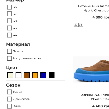
Ботинки UGG Tasma
o
36
Hybrid Chestnut
n
37
4 300
гр
38
37
38
43
44
Материал
Замша
Натуральная кожа
Цвет
Сезон
Весна
Ботинки UGG Tasm
Демисезон
Chestnut Bl
4 400
гр
Зима