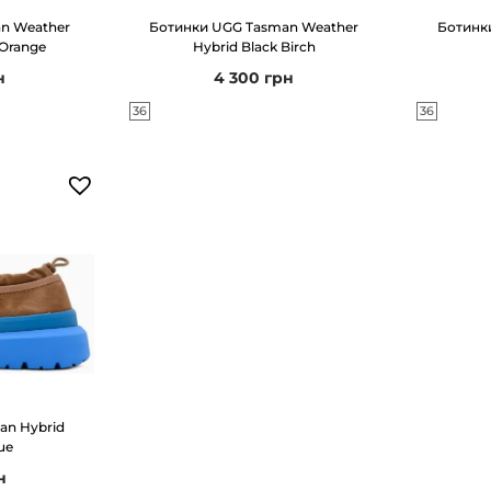
n Weather
Ботинки UGG Tasman Weather
Ботинк
 Orange
Hybrid Black Birch
н
4 300
грн
36
36
an Hybrid
ue
н