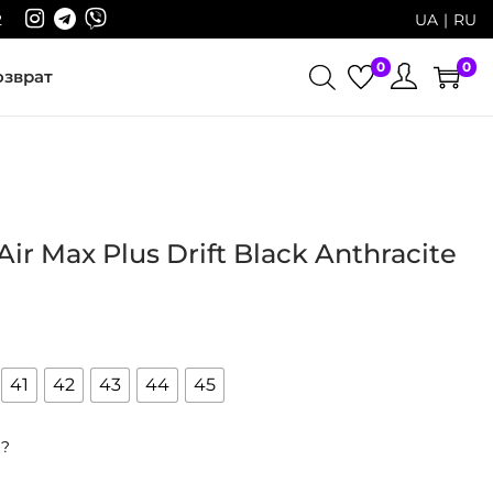
2
UA
RU
0
0
озврат
ir Max Plus Drift Black Anthracite
41
42
43
44
45
р?