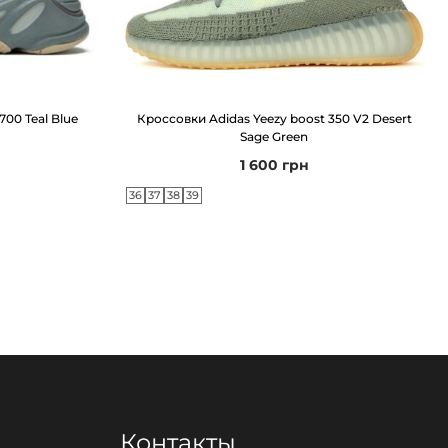
700 Teal Blue
Кроссовки Adidas Yeezy boost 350 V2 Desert
Sage Green
1 600
грн
36
37
38
39
Контакты