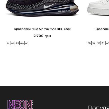
Кроссовки Nike Air Max 720-818 Black
Кроссовки
2 700
грн
41
42
43
44
45
36
37
38
39
4
Попул