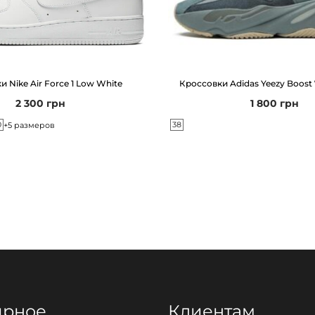
r
M
a
x
 Nike Air Force 1 Low White
Кроссовки Adidas Yeezy Boost 
P
2 300
грн
1 800
грн
l
0
38
+5 размеров
u
s
D
r
i
f
t
B
l
ярное
Клиентам
a