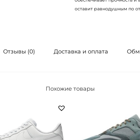
обеспечивает прочность и 
а
оставит равнодушным по о
К
р
о
с
Отзывы (0)
Доставка и оплата
Обм
с
о
в
к
и
Похожие товары
N
i
k
e
A
i