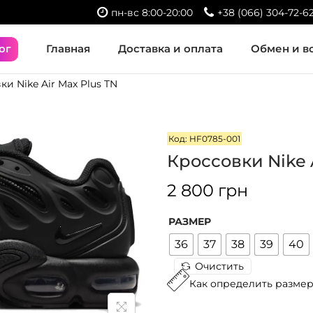
пн-вс 8:00-20:00
+38 (066) 304-72-6
ог
Главная
Доставка и оплата
Обмен и в
ки Nike Air Max Plus TN
Код: HF0785-001
Кроссовки Nike A
2 800
грн
РАЗМЕР
36
37
38
39
40
Очистить
Как определить разме