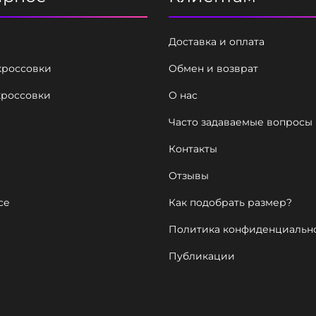
c
k
Доставка и оплата
A
кроссовки
Обмен и возврат
n
кроссовки
О нас
t
h
Часто задаваемые вопросы
r
Контакты
a
Отзывы
c
i
ce
Как подобрать размер?
t
Политика конфиденциальн
e
Публикации