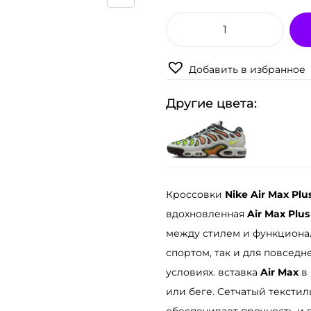
К
о
Добавить в избранное
л
и
Другие цвета:
ч
е
с
т
в
Кроссовки
Nike Air Max Plus
о
вдохновленная
Air Max Plus
т
между стилем и функционал
о
спортом, так и для повсед
в
условиях. вставка
Air Max
в 
а
или беге. Сетчатый тексти
р