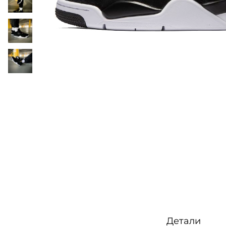
o
n
Детали