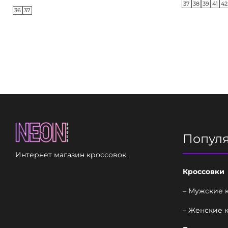
37
38
39
41
42
36
37
Попул
Интернет магазин кроссовок.
Кроссовки
– Мужские 
– Женские 