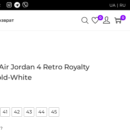
2
UA
RU
0
0
озврат
ir Jordan 4 Retro Royalty
old-White
41
42
43
44
45
р?