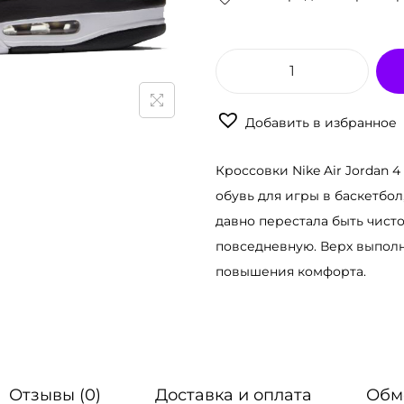
К
о
Добавить в избранное
л
и
Кроссовки Nike Air Jordan 4 
ч
обувь для игры в баскетбол
е
давно перестала быть чист
с
повседневную. Верх выполн
т
повышения комфорта.
в
о
т
о
в
Отзывы (0)
Доставка и оплата
Обм