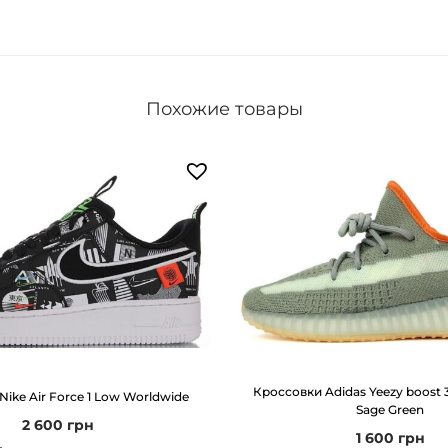
а
р
а
К
Похожие товары
р
о
с
с
о
в
к
и
N
i
Кроссовки Adidas Yeezy boost 
ike Air Force 1 Low Worldwide
k
Sage Green
2 600
грн
e
1 600
грн