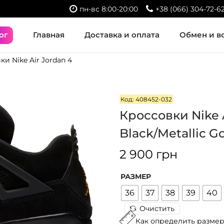
пн-вс 8:00-20:00
+38 (066) 304-72-6
ог
Главная
Доставка и оплата
Обмен и в
и Nike Air Jordan 4
Код: 408452-032
Кроссовки Nike A
Black/Metallic G
2 900
грн
РАЗМЕР
36
37
38
39
40
Очистить
Как определить разме