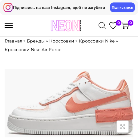
Підпишись на наш Instagram, щоб не загубити
Підписатись
0
0
S
S
k
k
Главная
»
Бренды
»
Кроссовки
»
Кроссовки Nike
»
i
i
Кроссовки Nike Air Force
p
p
t
t
o
o
n
c
a
o
v
n
i
t
g
e
a
n
t
t