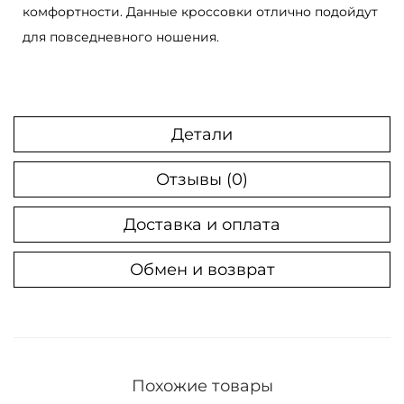
r
комфортности. Данные кроссовки отлично подойдут
F
для повседневного ношения.
o
r
c
e
Детали
1
Отзывы (0)
S
h
Доставка и оплата
a
d
Обмен и возврат
o
w
W
h
i
Похожие товары