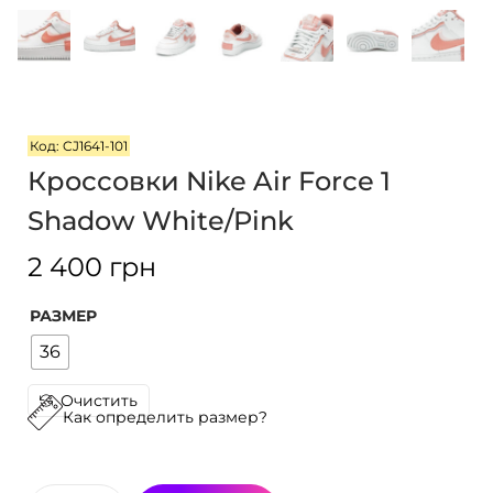
i
o
n
Код: CJ1641-101
Кроссовки Nike Air Force 1
Shadow White/Pink
2 400
грн
РАЗМЕР
36
Очистить
Как определить размер?