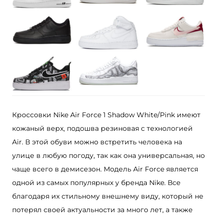
а
К
р
о
с
с
о
в
к
Кроссовки Nike Air Force 1 Shadow White/Pink имеют
и
кожаный верх, подошва резиновая с технологией
N
Air. В этой обуви можно встретить человека на
i
улице в любую погоду, так как она универсальная, но
k
чаще всего в демисезон. Модель Air Force является
e
одной из самых популярных у бренда Nike. Все
A
благодаря их стильному внешнему виду, который не
i
потерял своей актуальности за много лет, а также