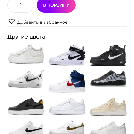
В КОРЗИНУ
К
о
Добавить в избранное
л
и
Другие цвета:
ч
е
с
т
в
о
т
о
в
а
р