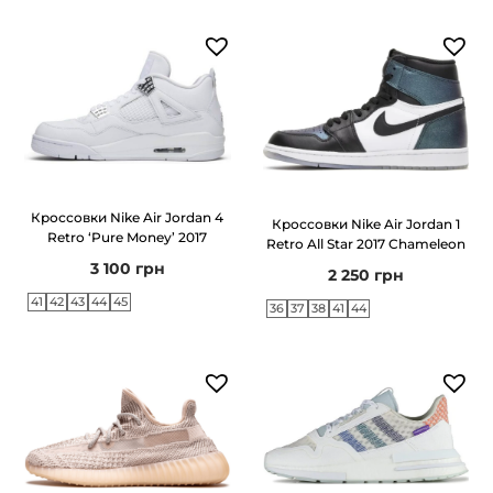
t
e
/
P
i
n
k
Кроссовки Nike Air Jordan 4
Кроссовки Nike Air Jordan 1
Retro ‘Pure Money’ 2017
Retro All Star 2017 Chameleon
3 100
грн
2 250
грн
41
42
43
44
45
36
37
38
41
44