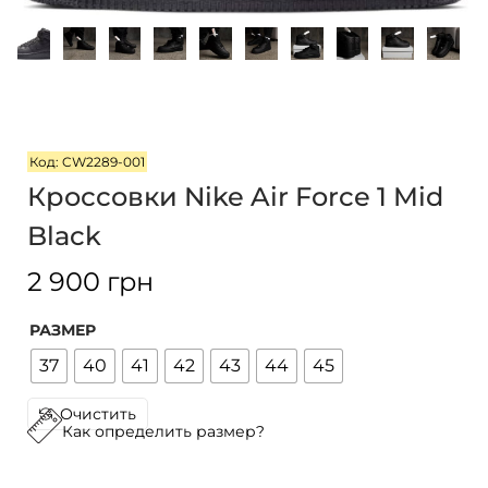
i
o
n
Код: CW2289-001
Кроссовки Nike Air Force 1 Mid
Black
2 900
грн
РАЗМЕР
37
40
41
42
43
44
45
Очистить
Как определить размер?