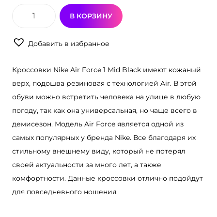
В КОРЗИНУ
К
о
Добавить в избранное
л
и
Кроссовки Nike Air Force 1 Mid Black имеют кожаный
ч
верх, подошва резиновая с технологией Air. В этой
е
обуви можно встретить человека на улице в любую
с
погоду, так как она универсальная, но чаще всего в
т
демисезон. Модель Air Force является одной из
в
самых популярных у бренда Nike. Все благодаря их
о
стильному внешнему виду, который не потерял
т
своей актуальности за много лет, а также
о
комфортности. Данные кроссовки отлично подойдут
в
для повседневного ношения.
а
р