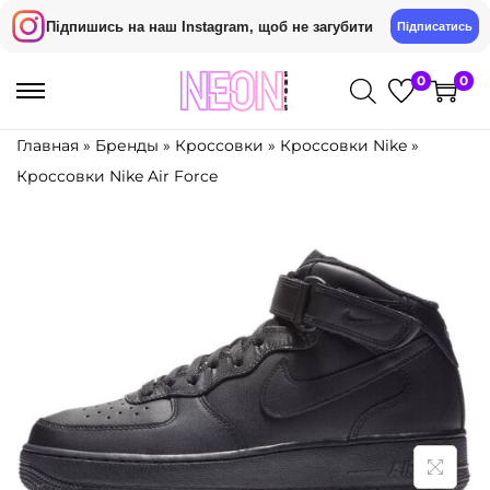
Підпишись на наш Instagram, щоб не загубити
Підписатись
0
0
S
S
k
k
Главная
»
Бренды
»
Кроссовки
»
Кроссовки Nike
»
i
i
Кроссовки Nike Air Force
p
p
t
t
o
o
n
c
a
o
v
n
i
t
g
e
a
n
t
t