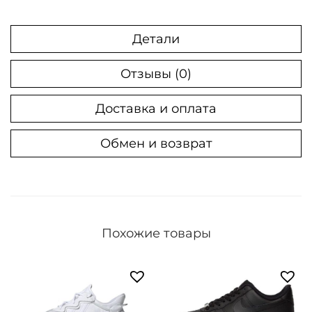
а
К
Детали
р
о
Отзывы (0)
с
Доставка и оплата
с
о
Обмен и возврат
в
к
и
N
i
Похожие товары
k
e
A
i