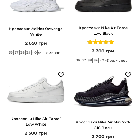
r
F
o
Кроссовки Nike Air Force
Кроссовки Adidas Ozweego
r
Low Black
White
c
2 650
грн
e
2 700
грн
36
37
38
39
40
+5 размеров
1
36
37
38
39
40
+5 размеров
M
i
d
B
l
a
c
Кроссовки Nike Air Force 1
Кроссовки Nike Air Max 720-
Low White
k
818 Black
2 300
грн
2 700
грн