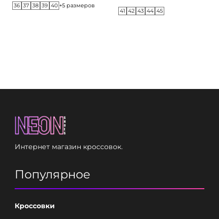
36
37
38
39
40
+5 размеров
41
42
43
44
45
Интернет магазин кроссовок.
Популярное
Кроссовки