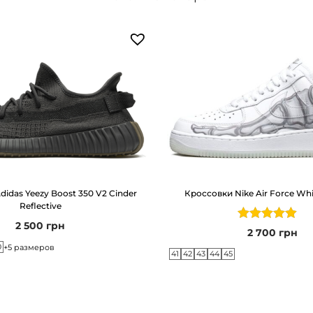
e
l
N
Y
C
C
r
e
a
idas Yeezy Boost 350 V2 Cinder
Кроссовки Nike Air Force Whi
m
Reflective
R
2 500
грн
2 700
грн
o
0
+5 размеров
s
41
42
43
44
45
e
W
a