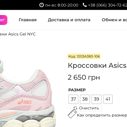
пн-вс 8:00-20:00
+38 (066) 304-72-6
ог
Главная
Доставка и оплата
Обмен и в
ки Asics Gel NYC
Код: 1203A383-106
Кроссовки Asics
2 650
грн
РАЗМЕР
37
38
39
41
Очистить
Как определить разме