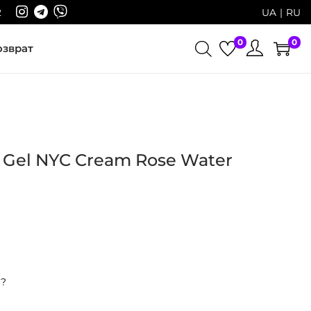
2
UA
RU
0
0
озврат
 Gel NYC Cream Rose Water
р?