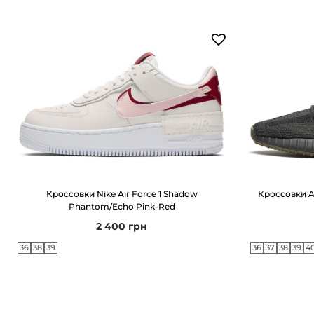
Кроссовки Nike Air Force 1 Shadow
Кроссовки Ad
Phantom/Echo Pink-Red
2 400
грн
36
38
39
36
37
38
39
4