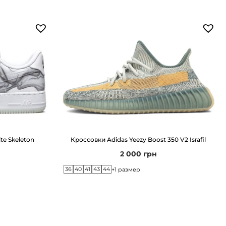
te Skeleton
Кроссовки Adidas Yeezy Boost 350 V2 Israfil
2 000
грн
36
40
41
43
44
+1 размер