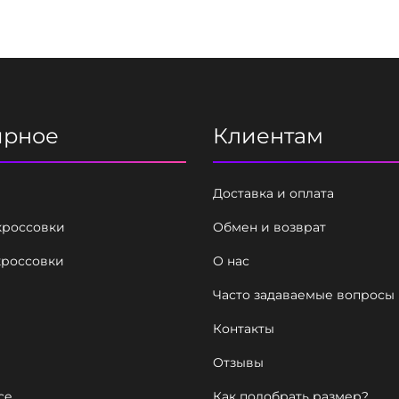
t
e
r
ярное
Клиентам
Доставка и оплата
кроссовки
Обмен и возврат
кроссовки
О нас
Часто задаваемые вопросы
Контакты
Отзывы
ce
Как подобрать размер?