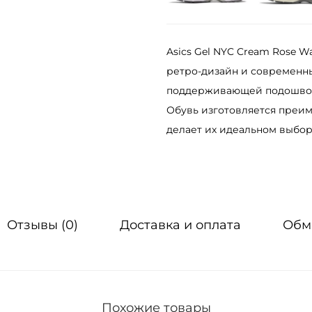
а
К
Asics Gel NYC Cream Rose 
р
ретро-дизайн и современн
о
поддерживающей подошвой,
с
Обувь изготовляется преим
с
делает их идеальном выборо
о
в
к
и
A
Отзывы (0)
Доставка и оплата
Обм
s
i
c
s
Похожие товары
G