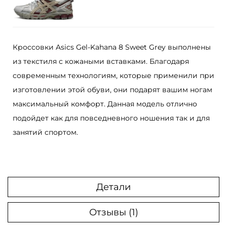
а
р
а
К
Кроссовки Asics Gel-Kahana 8 Sweet Grey выполнены
р
из текстиля с кожаными вставками. Благодаря
о
современным технологиям, которые применили при
с
изготовлении этой обуви, они подарят вашим ногам
с
максимальный комфорт. Данная модель отлично
о
подойдет как для повседневного ношения так и для
в
занятий спортом.
к
и
A
s
Детали
i
Отзывы (1)
c