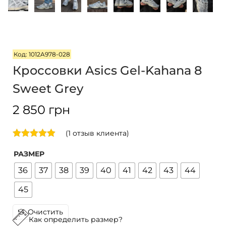
i
o
n
Код: 1012A978-028
Кроссовки Asics Gel-Kahana 8
Sweet Grey
2 850
грн
(
1
отзыв клиента)
РАЗМЕР
36
37
38
39
40
41
42
43
44
45
Очистить
Как определить размер?