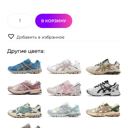
В КОРЗИНУ
К
о
Добавить в избранное
л
и
Другие цвета:
ч
е
с
т
в
о
т
о
в