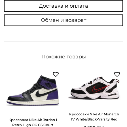
s
Доставка и оплата
G
e
Обмен и возврат
l
-
K
a
h
Похожие товары
a
n
a
8
S
w
e
Кроссовки Nike Air Monarch
e
IV White/Black-Varsity Red
Кроссовки Nike Air Jordan 1
Retro High OG GS Court