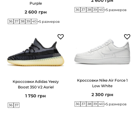
t
2 600
грн
Purple
G
36
37
38
39
40
+5 размеров
2 600
грн
r
36
37
38
39
40
+5 размеров
e
y
Кроссовки Nike Air Force 1
Кроссовки Adidas Yeezy
Low White
Boost 350 V2 Asriel
2 300
грн
1 750
грн
36
37
38
39
40
+5 размеров
36
37