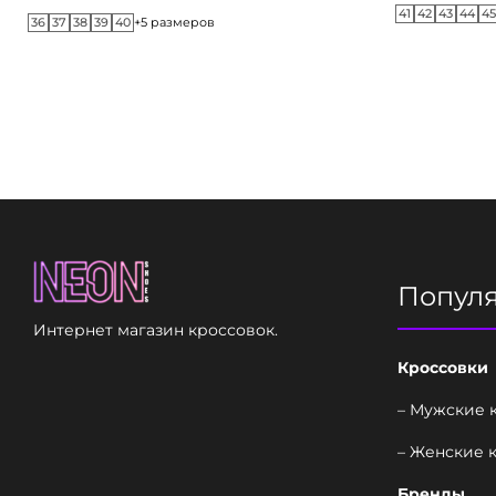
41
42
43
44
4
36
37
38
39
40
+5 размеров
Попул
Интернет магазин кроссовок.
Кроссовки
– Мужские 
– Женские 
Бренды