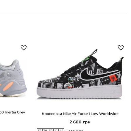
0 Inertia Grey
Кроссовки Nike Air Force 1 Low Worldwide
2 600
грн
37
38
39
41
42
+3 размера