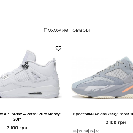
а
К
р
Похожие товары
о
с
с
о
в
к
и
A
d
i
e Air Jordan 4 Retro ‘Pure Money’
Кроссовки Adidas Yeezy Boost 70
d
2017
2 100
грн
a
3 100
грн
36
37
38
39
40
s