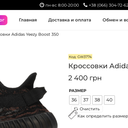
пн-вс 8:00-20:00
+38 (066) 304-72-6
ог
Главная
Доставка и оплата
Обмен и в
овки Adidas Yeezy Boost 350
Код: GW3774
Кроссовки Adida
2 400
грн
РАЗМЕР
36
37
38
40
Очистить
Как определить разме