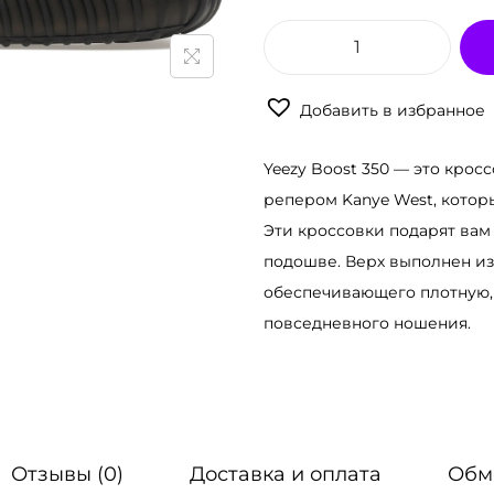
К
о
Добавить в избранное
л
и
Yeezy Boost 350 — это крос
ч
репером Kanye West, котор
е
Эти кроссовки подарят вам
с
подошве. Верх выполнен из 
т
обеспечивающего плотную, 
в
повседневного ношения.
о
т
о
в
а
Отзывы (0)
Доставка и оплата
Обм
р