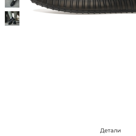
o
n
Детали