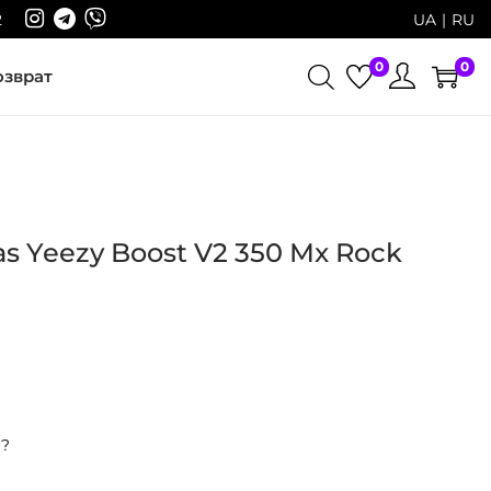
2
UA
RU
0
0
озврат
s Yeezy Boost V2 350 Mx Rock
р?