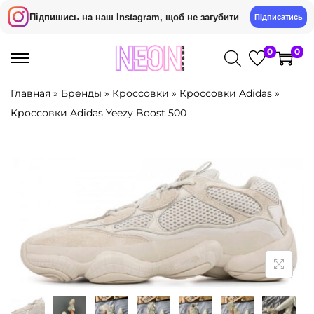
Підпишись на наш Instagram, щоб не загубити
Підписатись
0
0
S
S
k
k
Главная
»
Бренды
»
Кроссовки
»
Кроссовки Adidas
»
i
i
Кроссовки Adidas Yeezy Boost 500
p
p
t
t
o
o
n
c
a
o
v
n
i
t
g
e
a
n
t
t