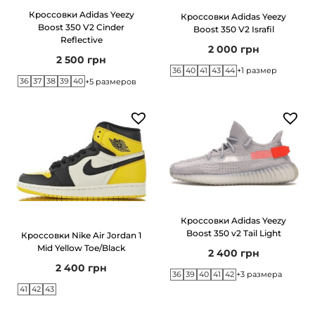
Y
Кроссовки Adidas Yeezy
Кроссовки Adidas Yeezy
e
Boost 350 V2 Cinder
Boost 350 V2 Israfil
Reflective
e
2 000
грн
2 500
грн
z
36
40
41
43
44
+1 размер
36
37
38
39
40
y
+5 размеров
5
0
0
B
l
u
s
Кроссовки Adidas Yeezy
Boost 350 v2 Tail Light
Кроссовки Nike Air Jordan 1
h
Mid Yellow Toe/Black
2 400
грн
2 400
грн
36
39
40
41
42
+3 размера
41
42
43