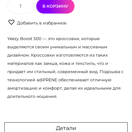
В КОРЗИНУ
К
о
Добавить в избранное
л
и
Yeezy Boost 500 — это кроссовки, которые
ч
выделяются своим уникальным и массивным
е
дизайном. Кроссовки изготовляются из таких
с
материалов как замша, кожа и текстиль, что и
т
придает им стильный, современный вид. Подошва с
в
технологией adiPRENE обеспечивает отличную
о
амортизацию и комфорт, делая их идеальными для
т
длительного ношения.
о
в
а
р
Детали