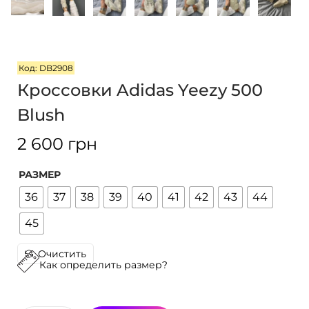
i
o
n
Код: DB2908
Кроссовки Adidas Yeezy 500
Blush
2 600
грн
РАЗМЕР
36
37
38
39
40
41
42
43
44
45
Очистить
Как определить размер?