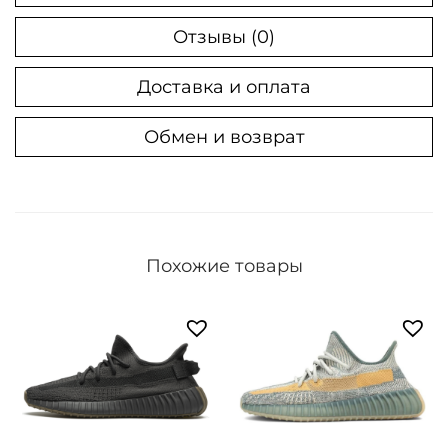
а
К
Отзывы (0)
р
Доставка и оплата
о
с
Обмен и возврат
с
о
в
к
и
Похожие товары
A
d
i
d
a
s