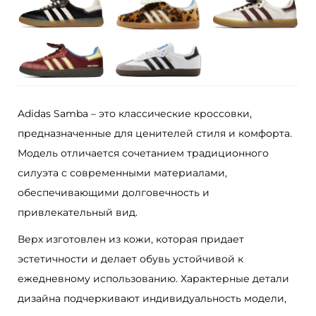
р
о
с
с
о
в
Adidas Samba – это классические кроссовки,
к
предназначенные для ценителей стиля и комфорта.
и
Модель отличается сочетанием традиционного
A
силуэта с современными материалами,
d
обеспечивающими долговечность и
i
привлекательный вид.
d
Верх изготовлен из кожи, которая придает
a
эстетичности и делает обувь устойчивой к
s
ежедневному использованию. Характерные детали
S
дизайна подчеркивают индивидуальность модели,
a