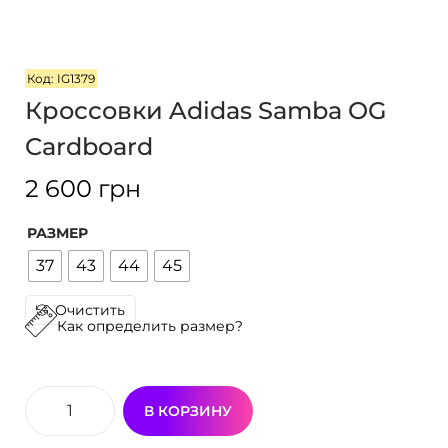
i
o
n
Код: IG1379
Кроссовки Adidas Samba OG
Cardboard
2 600
грн
РАЗМЕР
37
43
44
45
Очистить
Как определить размер?
В КОРЗИНУ
К