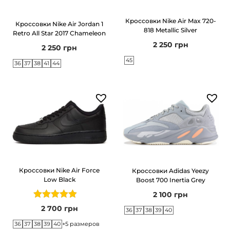
Кроссовки Nike Air Max 720-
Кроссовки Nike Air Jordan 1
818 Metallic Silver
Retro All Star 2017 Chameleon
2 250
грн
2 250
грн
45
36
37
38
41
44
Кроссовки Nike Air Force
Кроссовки Adidas Yeezy
Low Black
Boost 700 Inertia Grey
2 100
грн
2 700
грн
36
37
38
39
40
36
37
38
39
40
+5 размеров