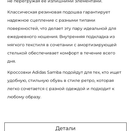
не перегружая ее излишними элементами.
m
b
Классическая резиновая подошва гарантирует
a
надежное сцепление с разными типами
O
поверхностей, что делает эту пару идеальной для
G
ежедневного ношения. Внутренняя подкладка из
C
мягкого текстиля в сочетании с амортизирующей
a
стелькой обеспечивает комфорт в течение всего
r
дня.
d
Кроссовки Adidas Samba подойдут для тех, кто ищет
b
удобную, стильную обувь в стиле ретро, которая
o
легко сочетается с разной одеждой и подходит к
a
любому образу.
r
d
Детали