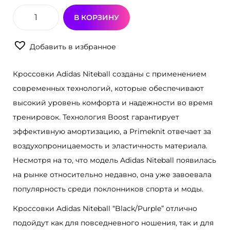
В КОРЗИНУ
К
о
Добавить в избранное
л
и
Кроссовки Adidas Niteball созданы с применением
ч
современных технологий, которые обеспечивают
е
высокий уровень комфорта и надежности во время
с
тренировок. Технология Boost гарантирует
т
эффективную амортизацию, а Primeknit отвечает за
в
воздухопроницаемость и эластичность материала.
о
Несмотря на то, что модель Adidas Niteball появилась
т
на рынке относительно недавно, она уже завоевала
о
популярность среди поклонников спорта и моды.
в
Кроссовки Adidas Niteball “Black/Purple” отлично
а
подойдут как для повседневного ношения, так и для
р