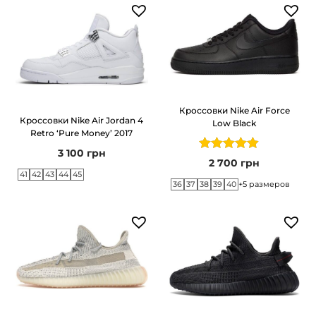
N
i
t
e
b
Кроссовки Nike Air Force
a
Кроссовки Nike Air Jordan 4
Low Black
l
Retro ‘Pure Money’ 2017
l
3 100
грн
2 700
грн
B
41
42
43
44
45
36
37
38
39
40
+5 размеров
l
a
c
k
/
P
u