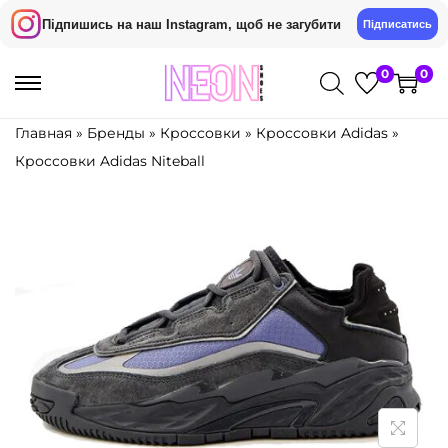
Підпишись на наш Instagram, щоб не загубити
Підписатись
0
0
S
S
k
k
Главная
»
Бренды
»
Кроссовки
»
Кроссовки Adidas
»
i
i
Кроссовки Adidas Niteball
p
p
t
t
o
o
n
c
a
o
v
n
i
t
g
e
a
n
t
t