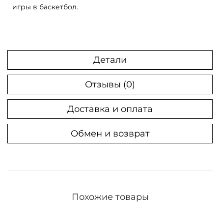
игры в баскетбол.
а
К
р
о
Детали
с
с
Отзывы (0)
о
в
Доставка и оплата
к
Обмен и возврат
и
A
d
i
d
Похожие товары
a
s