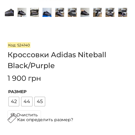
i
o
n
Код: S24140
Кроссовки Adidas Niteball
Black/Purple
1 900
грн
РАЗМЕР
42
44
45
Очистить
Как определить размер?