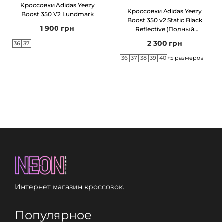
Кроссовки Adidas Yeezy
r
Кроссовки Adidas Yeezy
Boost 350 V2 Lundmark
Boost 350 v2 Static Black
p
1 900
грн
Reflective (Полный
l
рефлектив)
2 300
грн
36
37
e
36
37
38
39
40
+5 размеров
Интернет магазин кроссовок.
Популярное